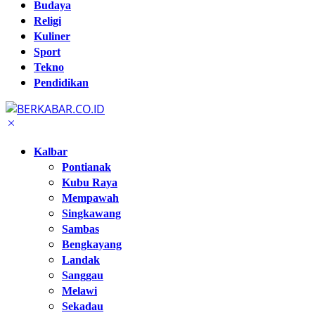
Budaya
Religi
Kuliner
Sport
Tekno
Pendidikan
Kalbar
Pontianak
Kubu Raya
Mempawah
Singkawang
Sambas
Bengkayang
Landak
Sanggau
Melawi
Sekadau