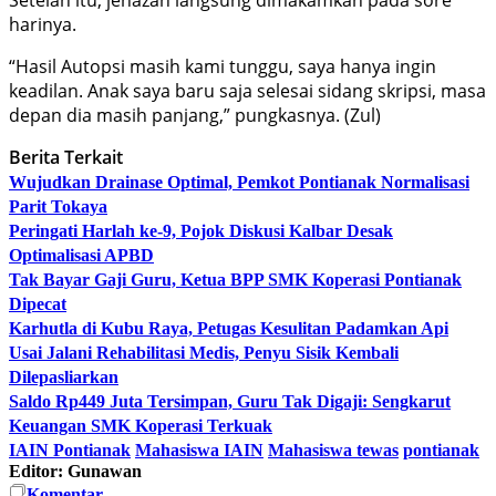
harinya.
“Hasil Autopsi masih kami tunggu, saya hanya ingin
keadilan. Anak saya baru saja selesai sidang skripsi, masa
depan dia masih panjang,” pungkasnya. (Zul)
Berita Terkait
Wujudkan Drainase Optimal, Pemkot Pontianak Normalisasi
Parit Tokaya
Peringati Harlah ke-9, Pojok Diskusi Kalbar Desak
Optimalisasi APBD
Tak Bayar Gaji Guru, Ketua BPP SMK Koperasi Pontianak
Dipecat
Karhutla di Kubu Raya, Petugas Kesulitan Padamkan Api
Usai Jalani Rehabilitasi Medis, Penyu Sisik Kembali
Dilepasliarkan
Saldo Rp449 Juta Tersimpan, Guru Tak Digaji: Sengkarut
Keuangan SMK Koperasi Terkuak
IAIN Pontianak
Mahasiswa IAIN
Mahasiswa tewas
pontianak
Editor: Gunawan
Komentar