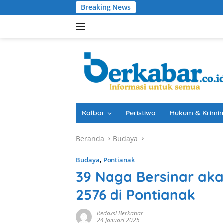
Langsung
Breaking News
Dar
ke
konten
Kalbar
Peristiwa
Hukum & Krimin
Beranda
Budaya
Budaya
,
Pontianak
39 Naga Bersinar ak
2576 di Pontianak
Redaksi Berkabar
24 Januari 2025