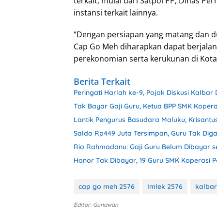
terkait, mulai dari Satpol PP, Dinas 
instansi terkait lainnya.
“Dengan persiapan yang matang dan d
Cap Go Meh diharapkan dapat berjalan
perekonomian serta kerukunan di Kota 
Berita Terkait
Peringati Harlah ke-9, Pojok Diskusi Kalbar
Tak Bayar Gaji Guru, Ketua BPP SMK Kopera
Lantik Pengurus Basudara Maluku, Krisantus
Saldo Rp449 Juta Tersimpan, Guru Tak Dig
Rio Rahmadanu: Gaji Guru Belum Dibayar s
Honor Tak Dibayar, 19 Guru SMK Koperasi 
cap go meh 2576
Imlek 2576
kalbar
Editor: Gunawan