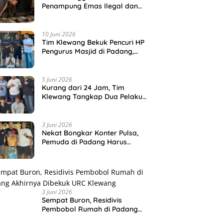
Penampung Emas Ilegal dan
Sita 80,18 Gram Emas
10 Juni 2026
Tim Klewang Bekuk Pencuri HP
Pengurus Masjid di Padang,
Pelaku Terancam 5 Tahun
Penjara
5 Juni 2026
Kurang dari 24 Jam, Tim
Klewang Tangkap Dua Pelaku
Pencurian HP di Padang
3 Juni 2026
Nekat Bongkar Konter Pulsa,
Pemuda di Padang Harus
Berurusan Dengan Polisi
3 Juni 2026
Sempat Buron, Residivis
Pembobol Rumah di Padang
Akhirnya Dibekuk URC