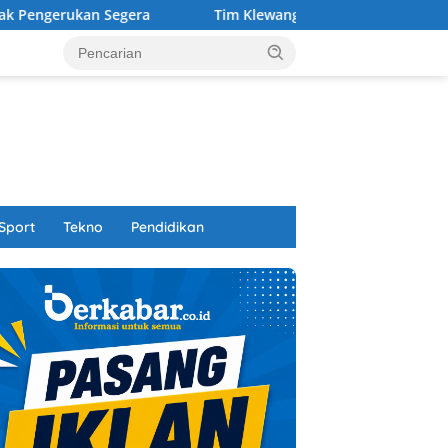
Segera
Tim Klewang Polresta Padang Tangkap Pelaku Jam
Sport
Tekno
Pendidikan