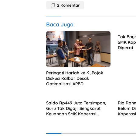
2
Komentar
Baca Juga
Tak Baya
SMK Kope
Dipecat
Peringati Harlah ke-9, Pojok
Diskusi Kalbar Desak
Optimalisasi APBD
Saldo Rp449 Juta Tersimpan,
Rio Rahm
Guru Tak Digaji: Sengkarut
Belum D
Keuangan SMK Koperasi
Koperasi
Terkuak