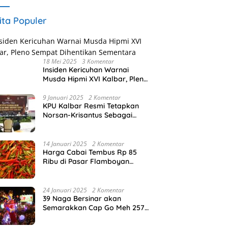
Klewang
ita Populer
18 Mei 2025
3 Komentar
Insiden Kericuhan Warnai
Musda Hipmi XVI Kalbar, Pleno
Sempat Dihentikan Sementara
9 Januari 2025
2 Komentar
KPU Kalbar Resmi Tetapkan
Norsan-Krisantus Sebagai
Gubernur dan Wakil Gubernur
Terpilih
14 Januari 2025
2 Komentar
Harga Cabai Tembus Rp 85
Ribu di Pasar Flamboyan
Pontianak
24 Januari 2025
2 Komentar
39 Naga Bersinar akan
Semarakkan Cap Go Meh 2576
di Pontianak