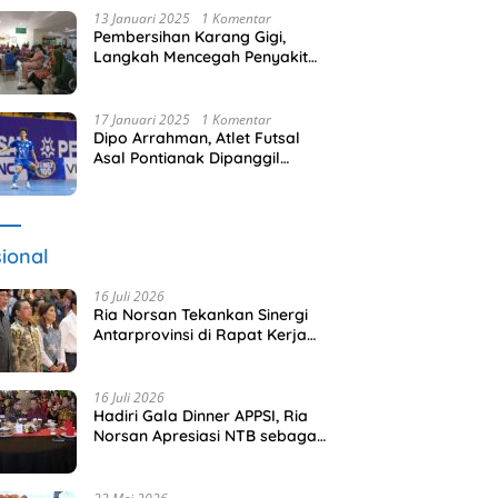
13 Januari 2025
1 Komentar
Pembersihan Karang Gigi,
Langkah Mencegah Penyakit
Gusi
17 Januari 2025
1 Komentar
Dipo Arrahman, Atlet Futsal
Asal Pontianak Dipanggil
Timnas Indonesia
ional
16 Juli 2026
Ria Norsan Tekankan Sinergi
Antarprovinsi di Rapat Kerja
APPSI Lombok
16 Juli 2026
Hadiri Gala Dinner APPSI, Ria
Norsan Apresiasi NTB sebagai
Tuan Rumah