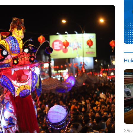
Huk
5 Agu