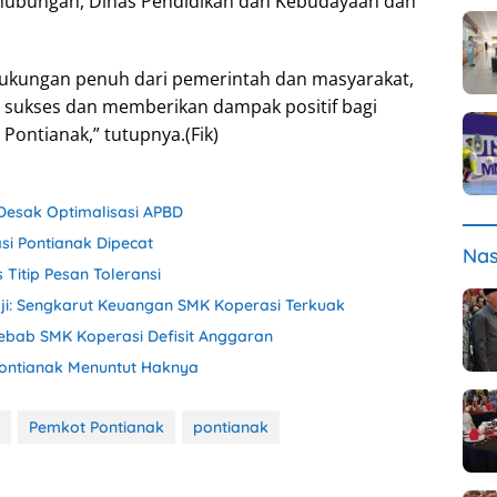
Perhubungan, Dinas Pendidikan dan Kebudayaan dan
ukungan penuh dari pemerintah dan masyarakat,
 sukses dan memberikan dampak positif bagi
Pontianak,” tutupnya.(Fik)
 Desak Optimalisasi APBD
si Pontianak Dipecat
Nas
 Titip Pesan Toleransi
aji: Sengkarut Keuangan SMK Koperasi Terkuak
ebab SMK Koperasi Defisit Anggaran
Pontianak Menuntut Haknya
Pemkot Pontianak
pontianak