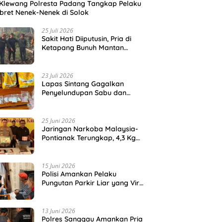
Klewang Polresta Padang Tangkap Pelaku
ret Nenek-Nenek di Solok
25 Juli 2026
Sakit Hati Diiputusin, Pria di
Ketapang Bunuh Mantan
Kekasih di Kebun Sawit
23 Juli 2026
Lapas Sintang Gagalkan
Penyelundupan Sabu dan
Ekstasi dalam Kemasan
Makanan
25 Juni 2026
Jaringan Narkoba Malaysia-
Pontianak Terungkap, 4,3 Kg
Sabu dan Ribuan Ekstasi Disita
15 Juni 2026
Polisi Amankan Pelaku
Pungutan Parkir Liar yang Viral
di Pelabuhan Teluk Bayur
13 Juni 2026
Polres Sanggau Amankan Pria