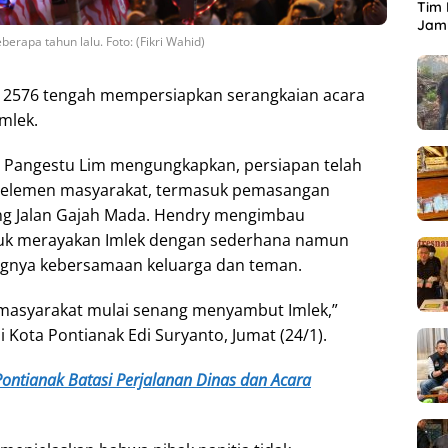
Tim 
Jamb
rapa tahun lalu. Foto: (Fikri Wahid)
h 2576 tengah mempersiapkan serangkaian acara
mlek.
y Pangestu Lim mengungkapkan, persiapan telah
i elemen masyarakat, termasuk pemasangan
ang Jalan Gajah Mada. Hendry mengimbau
tuk merayakan Imlek dengan sederhana namun
gnya kebersamaan keluarga dan teman.
i masyarakat mulai senang menyambut Imlek,”
i Kota Pontianak Edi Suryanto, Jumat (24/1).
Pontianak Batasi Perjalanan Dinas dan Acara