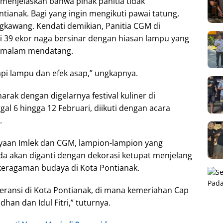
menjelaskan bahwa pihak panitia tidak
ianak. Bagi yang ingin mengikuti pawai tatung,
gkawang. Kendati demikian, Panitia CGM di
i 39 ekor naga bersinar dengan hiasan lampu yang
5 malam mendatang.
pi lampu dan efek asap,” ungkapnya.
arak dengan digelarnya festival kuliner di
al 6 hingga 12 Februari, diikuti dengan acara
.
ayaan Imlek dan CGM, lampion-lampion yang
da akan diganti dengan dekorasi ketupat menjelang
n keragaman budaya di Kota Pontianak.
eransi di Kota Pontianak, di mana kemeriahan Cap
an dan Idul Fitri,” tuturnya.