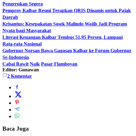
Pengerukan Segera
Pemprov Kalbar Resmi Terapkan QRIS Dinamis untuk Pajak
Daerah
Krisantus: Kesepakatan Sosek Malindo Wajib Jadi Program
Nyata bagi Masyarakat
Literasi Keuangan Kalbar Tembus 51,95 Persen, Lampaui
Rata-rata Nasional
Gubernur Norsan Bawa Gagasan Kalbar ke Forum Gubernur
Se-Indonesia
Cabai Rawit
Naik
Pasar Flamboyan
Editor: Gunawan
2
Komentar
Baca Juga