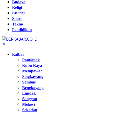
Budaya
Religi
Kuliner
Sport
Tekno
Pendidikan
Kalbar
Pontianak
Kubu Raya
Mempawah
Singkawang
Sambas
Bengkayang
Landak
Sanggau
Melawi
Sekadau