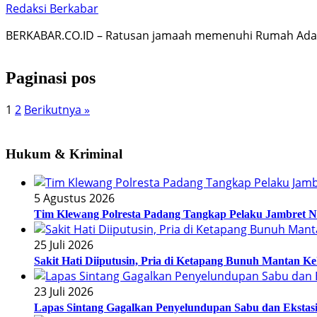
Redaksi Berkabar
BERKABAR.CO.ID – Ratusan jamaah memenuhi Rumah Adat
Paginasi pos
1
2
Berikutnya »
Hukum & Kriminal
5 Agustus 2026
Tim Klewang Polresta Padang Tangkap Pelaku Jambret N
25 Juli 2026
Sakit Hati Diiputusin, Pria di Ketapang Bunuh Mantan Ke
23 Juli 2026
Lapas Sintang Gagalkan Penyelundupan Sabu dan Eksta