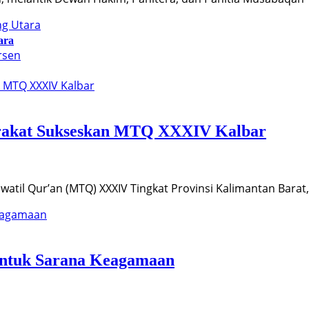
ara
arakat Sukseskan MTQ XXXIV Kalbar
atil Qur’an (MTQ) XXXIV Tingkat Provinsi Kalimantan Bara
untuk Sarana Keagamaan