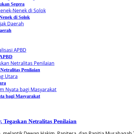
ukan Segera
Nenek di Solok
aerah
i APBD
tralitas Penilaian
ara
ta bagi Masyarakat
Tegaskan Netralitas Penilaian
 melantik Dewan Hakim, Panitera, dan Panitia Musabaqah T