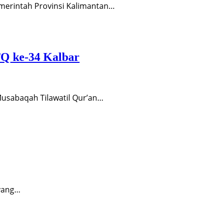
merintah Provinsi Kalimantan…
TQ ke-34 Kalbar
usabaqah Tilawatil Qur’an…
 yang…