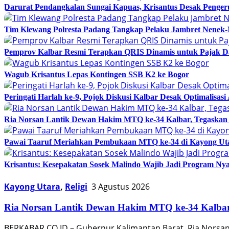
Darurat Pendangkalan Sungai Kapuas, Krisantus Desak Penger
Tim Klewang Polresta Padang Tangkap Pelaku Jambret Nenek-
Pemprov Kalbar Resmi Terapkan QRIS Dinamis untuk Pajak D
Wagub Krisantus Lepas Kontingen SSB K2 ke Bogor
Peringati Harlah ke-9, Pojok Diskusi Kalbar Desak Optimalisas
Ria Norsan Lantik Dewan Hakim MTQ ke-34 Kalbar, Tegaskan Ne
Pawai Taaruf Meriahkan Pembukaan MTQ ke-34 di Kayong Ut
Krisantus: Kesepakatan Sosek Malindo Wajib Jadi Program Nya
Kayong Utara
,
Religi
3 Agustus 2026
Ria Norsan Lantik Dewan Hakim MTQ ke-34 Kalbar, 
BERKABAR.CO.ID – Gubernur Kalimantan Barat, Ria Norsan,