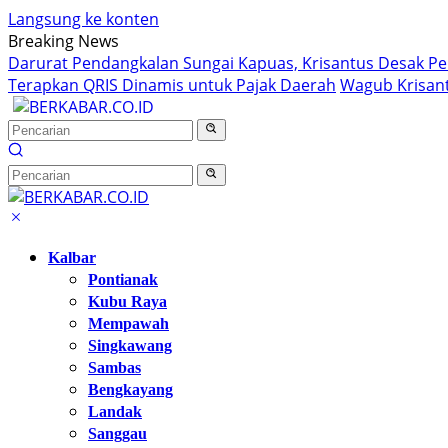
Langsung ke konten
Breaking News
Darurat Pendangkalan Sungai Kapuas, Krisantus Desak P
Terapkan QRIS Dinamis untuk Pajak Daerah
Wagub Krisant
Kalbar
Pontianak
Kubu Raya
Mempawah
Singkawang
Sambas
Bengkayang
Landak
Sanggau