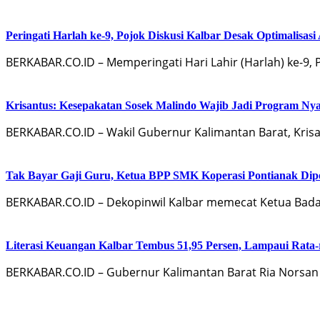
Peringati Harlah ke-9, Pojok Diskusi Kalbar Desak Optimalisas
BERKABAR.CO.ID – Memperingati Hari Lahir (Harlah) ke-9, 
Krisantus: Kesepakatan Sosek Malindo Wajib Jadi Program Nya
BERKABAR.CO.ID – Wakil Gubernur Kalimantan Barat, Kris
Tak Bayar Gaji Guru, Ketua BPP SMK Koperasi Pontianak Dip
BERKABAR.CO.ID – Dekopinwil Kalbar memecat Ketua Bada
Literasi Keuangan Kalbar Tembus 51,95 Persen, Lampaui Rata-
BERKABAR.CO.ID – Gubernur Kalimantan Barat Ria Norsa