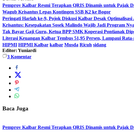
Pemprov Kalbar Resmi Terapkan QRIS Dinamis untuk Pajak D
Wagub Krisantus Lepas Kontingen SSB K2 ke Bogor
Peringati Harlah ke-9, Pojok Diskusi Kalbar Desak Optimalisas
Krisantus: Kesepakatan Sosek Malindo Wajib Jadi Program Nya
Tak Bayar Gaji Guru, Ketua BPP SMK Koperasi Pontianak Dip
Literasi Keuangan Kalbar Tembus 51,95 Persen, Lampaui Rata-
HIPMI
HIPMI Kalbar
kalbar
Musda
Ricuh
sidang
Editor: Yuniardi
3
Komentar
Baca Juga
Pemprov Kalbar Resmi Terapkan QRIS Dinamis untuk Pajak D