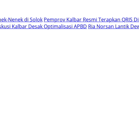
ek-Nenek di Solok
Pemprov Kalbar Resmi Terapkan QRIS Di
iskusi Kalbar Desak Optimalisasi APBD
Ria Norsan Lantik De