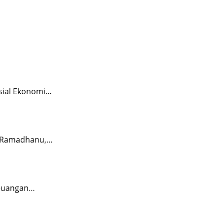
sial Ekonomi…
io Ramadhanu,…
Keuangan…