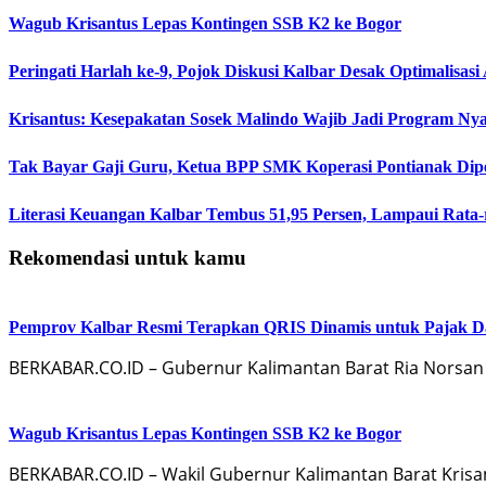
Wagub Krisantus Lepas Kontingen SSB K2 ke Bogor
Peringati Harlah ke-9, Pojok Diskusi Kalbar Desak Optimalisas
Krisantus: Kesepakatan Sosek Malindo Wajib Jadi Program Nya
Tak Bayar Gaji Guru, Ketua BPP SMK Koperasi Pontianak Dip
Literasi Keuangan Kalbar Tembus 51,95 Persen, Lampaui Rata-
Rekomendasi untuk kamu
Pemprov Kalbar Resmi Terapkan QRIS Dinamis untuk Pajak D
BERKABAR.CO.ID – Gubernur Kalimantan Barat Ria Norsan
Wagub Krisantus Lepas Kontingen SSB K2 ke Bogor
BERKABAR.CO.ID – Wakil Gubernur Kalimantan Barat Krisa