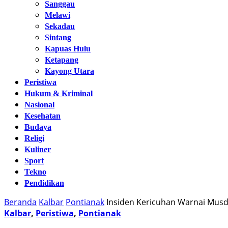
Sanggau
Melawi
Sekadau
Sintang
Kapuas Hulu
Ketapang
Kayong Utara
Peristiwa
Hukum & Kriminal
Nasional
Kesehatan
Budaya
Religi
Kuliner
Sport
Tekno
Pendidikan
Beranda
Kalbar
Pontianak
Insiden Kericuhan Warnai Musd
Kalbar
,
Peristiwa
,
Pontianak