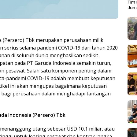
Tim 
Jamb
 (Persero) Tbk merupakan perusahaan milik
n serius selama pandemi COVID-19 dari tahun 2020
nan di seluruh dunia menghasilkan sedikit
tan pada PT Garuda Indonesia semakin turun,
an pesawat. Salah satu komponen penting dalam
asca-pandemi COVID-19 adalah membuat keputusan
rtikel ini akan mengupas bagaimana keputusan
ci bagi perusahaan dalam menghadapi tantangan
uda Indonesia (Persero) Tbk
 menanggung utang sebesar USD 10,1 miliar, atau
g tinggi untuk leasing pesawat dan kontrak jangka