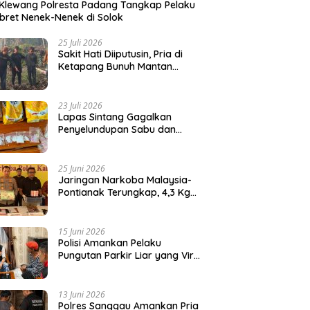
Klewang Polresta Padang Tangkap Pelaku
ret Nenek-Nenek di Solok
25 Juli 2026
Sakit Hati Diiputusin, Pria di
Ketapang Bunuh Mantan
Kekasih di Kebun Sawit
23 Juli 2026
Lapas Sintang Gagalkan
Penyelundupan Sabu dan
Ekstasi dalam Kemasan
Makanan
25 Juni 2026
Jaringan Narkoba Malaysia-
Pontianak Terungkap, 4,3 Kg
Sabu dan Ribuan Ekstasi Disita
15 Juni 2026
Polisi Amankan Pelaku
Pungutan Parkir Liar yang Viral
di Pelabuhan Teluk Bayur
13 Juni 2026
Polres Sanggau Amankan Pria