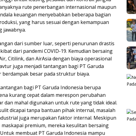
anyaknya rute penerbangan internasional maupun
, kendala keuangan menyebabkan beberapa bagian
 produksi, yang harus sesuai dengan kemampuan
 jawabnya.
ngan dari sumber luar, seperti penurunan drastis
akibat dari pandemi COVID-19. Kemudian bersaing
r, Citilink, dan AirAsia dengan biaya operasional
avtur juga menjadi tantangan bagi PT Garuda
ur berdampak besar pada struktur biaya.
di tantangan bagi PT Garuda Indonesia berupa
karena kurang cepat dalam merespon perubahan
ar dan mahal digunakan untuk rute yang tidak ideal.
ulit dicapai tanpa bantuan pihak internal, masalah
ustrial juga merupakan faktor internal. Meskipun
 maskapai premium, mereka kesulitan bersaing
a. Untuk membuat PT Garuda Indonesia mampu