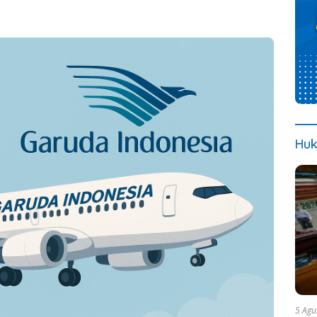
Huk
5 Agu