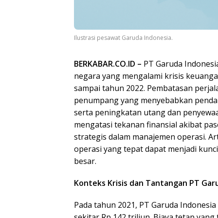
Ilustrasi pesawat Garuda Indonesia.
BERKABAR.CO.ID –
PT Garuda Indonesia
negara yang mengalami krisis keuanga
sampai tahun 2022. Pembatasan perjala
penumpang yang menyebabkan pendapa
serta peningkatan utang dan penyewa
mengatasi tekanan finansial akibat p
strategis dalam manajemen operasi. A
operasi yang tepat dapat menjadi kun
besar.
Konteks Krisis dan Tantangan PT Gar
Pada tahun 2021, PT Garuda Indonesia
sekitar Rp 142 triliun. Biaya tetap yan