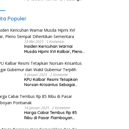
Akhirnya Dibekuk URC Klewang
ita Populer
18 Mei 2025
3 Komentar
Insiden Kericuhan Warnai
Musda Hipmi XVI Kalbar, Pleno
Sempat Dihentikan Sementara
9 Januari 2025
2 Komentar
KPU Kalbar Resmi Tetapkan
Norsan-Krisantus Sebagai
Gubernur dan Wakil Gubernur
Terpilih
14 Januari 2025
2 Komentar
Harga Cabai Tembus Rp 85
Ribu di Pasar Flamboyan
Pontianak