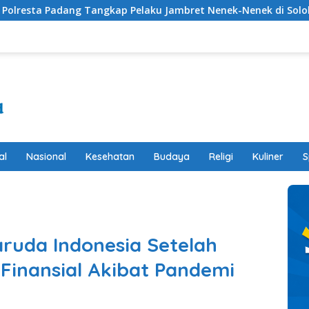
Tangkap Pelaku Jambret Nenek-Nenek di Solok
Pemprov
al
Nasional
Kesehatan
Budaya
Religi
Kuliner
S
ruda Indonesia Setelah
inansial Akibat Pandemi