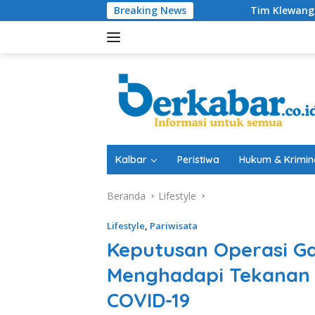
Langsung
Breaking News
Tim Klewang Polresta Padang 
ke
konten
Kalbar
Peristiwa
Hukum & Krimin
Beranda
Lifestyle
Lifestyle
,
Pariwisata
Keputusan Operasi Ga
Menghadapi Tekanan F
COVID-19