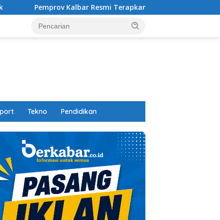
 Kalbar Resmi Terapkan QRIS Dinamis untuk Pajak Daerah
port
Tekno
Pendidikan