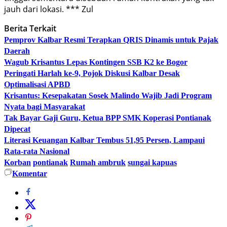
jauh dari lokasi. *** Zul
Berita Terkait
Pemprov Kalbar Resmi Terapkan QRIS Dinamis untuk Pajak
Daerah
Wagub Krisantus Lepas Kontingen SSB K2 ke Bogor
Peringati Harlah ke-9, Pojok Diskusi Kalbar Desak
Optimalisasi APBD
Krisantus: Kesepakatan Sosek Malindo Wajib Jadi Program
Nyata bagi Masyarakat
Tak Bayar Gaji Guru, Ketua BPP SMK Koperasi Pontianak
Dipecat
Literasi Keuangan Kalbar Tembus 51,95 Persen, Lampaui
Rata-rata Nasional
Korban
pontianak
Rumah ambruk
sungai kapuas
Komentar