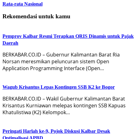
Rata-rata Nasional
Rekomendasi untuk kamu
Pemprov Kalbar Resmi Terapkan QRIS Dinamis untuk Pajak
Daerah
BERKABAR.CO.ID – Gubernur Kalimantan Barat Ria
Norsan meresmikan peluncuran sistem Open
Application Programming Interface (Open…
Wagub Krisantus Lepas Kontingen SSB K2 ke Bogor
BERKABAR.CO.ID – Wakil Gubernur Kalimantan Barat
Krisantus Kurniawan melepas kontingen SSB Kapuas
Khatulistiwa (K2) Kelompok…
Peringati Harlah ke-9, Pojok Diskusi Kalbar Desak
Optimalisasi APBD