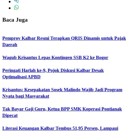
Baca Juga
Pemprov Kalbar Resmi Terapkan QRIS Dinamis untuk Pajak
Daerah
Wagub Krisantus Lepas Kontingen SSB K2 ke Bogor
Peringati Harlah ke-9, Pojok Diskusi Kalbar Desak
Optimalisasi APBD
Krisantus: Kesepakatan Sosek Malindo Wajib Jadi Program
Nyata bagi Masyarakat
Tak Bayar Gaji Guru, Ketua BPP SMK Koperasi Pontianak
Dipecat
Literasi Keuangan Kalbar Tembus 51,95 Persen, Lampaui