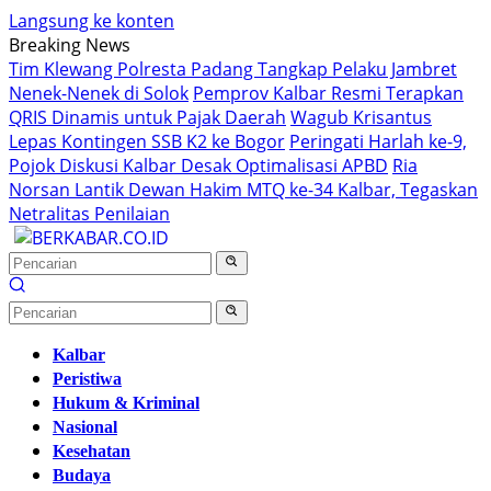
Langsung ke konten
Breaking News
Tim Klewang Polresta Padang Tangkap Pelaku Jambret
Nenek-Nenek di Solok
Pemprov Kalbar Resmi Terapkan
QRIS Dinamis untuk Pajak Daerah
Wagub Krisantus
Lepas Kontingen SSB K2 ke Bogor
Peringati Harlah ke-9,
Pojok Diskusi Kalbar Desak Optimalisasi APBD
Ria
Norsan Lantik Dewan Hakim MTQ ke-34 Kalbar, Tegaskan
Netralitas Penilaian
Kalbar
Peristiwa
Hukum & Kriminal
Nasional
Kesehatan
Budaya