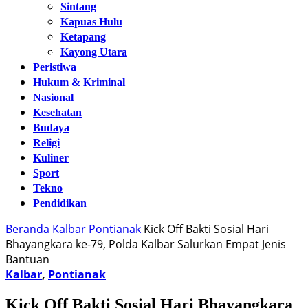
Sintang
Kapuas Hulu
Ketapang
Kayong Utara
Peristiwa
Hukum & Kriminal
Nasional
Kesehatan
Budaya
Religi
Kuliner
Sport
Tekno
Pendidikan
Beranda
Kalbar
Pontianak
Kick Off Bakti Sosial Hari
Bhayangkara ke-79, Polda Kalbar Salurkan Empat Jenis
Bantuan
Kalbar
,
Pontianak
Kick Off Bakti Sosial Hari Bhayangkara