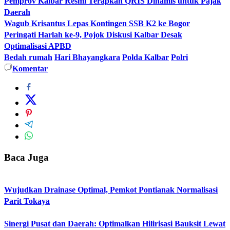
Pemprov Kalbar Resmi Terapkan QRIS Dinamis untuk Pajak
Daerah
Wagub Krisantus Lepas Kontingen SSB K2 ke Bogor
Peringati Harlah ke-9, Pojok Diskusi Kalbar Desak
Optimalisasi APBD
Bedah rumah
Hari Bhayangkara
Polda Kalbar
Polri
Komentar
Baca Juga
Wujudkan Drainase Optimal, Pemkot Pontianak Normalisasi
Parit Tokaya
Sinergi Pusat dan Daerah: Optimalkan Hilirisasi Bauksit Lewat