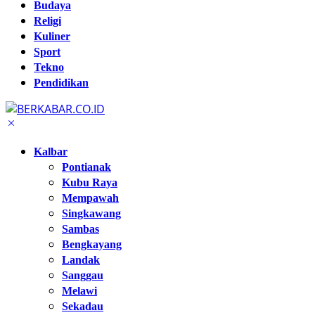
Budaya
Religi
Kuliner
Sport
Tekno
Pendidikan
Kalbar
Pontianak
Kubu Raya
Mempawah
Singkawang
Sambas
Bengkayang
Landak
Sanggau
Melawi
Sekadau