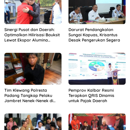
Sinergi Pusat dan Daerah:
Darurat Pendangkalan
Optimalkan Hilirisasi Bauksit
Sungai Kapuas, Krisantus
Lewat Ekspor Alumina
Desak Pengerukan Segera
Kalbar
Tim Klewang Polresta
Pemprov Kalbar Resmi
Padang Tangkap Pelaku
Terapkan QRIS Dinamis
Jambret Nenek-Nenek di
untuk Pajak Daerah
Solok