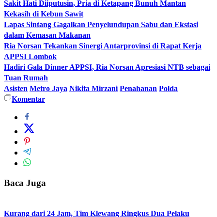
Sakit Hati Diiputusin, Pria di Ketapang Bunuh Mantan
Kekasih di Kebun Sawit
Lapas Sintang Gagalkan Penyelundupan Sabu dan Ekstasi
dalam Kemasan Makanan
Ria Norsan Tekankan Sinergi Antarprovinsi di Rapat Kerja
APPSI Lombok
Hadiri Gala Dinner APPSI, Ria Norsan Apresiasi NTB sebagai
Tuan Rumah
Asisten
Metro Jaya
Nikita Mirzani
Penahanan
Polda
Komentar
Baca Juga
Kurang dari 24 Jam, Tim Klewang Ringkus Dua Pelaku