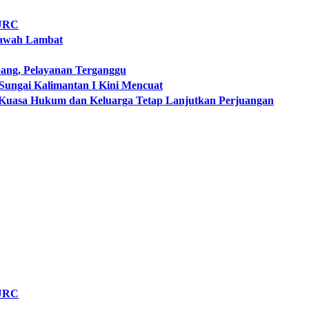
 URC
pawah Lambat
ng, Pelayanan Terganggu
Sungai Kalimantan I Kini Mencuat
, Kuasa Hukum dan Keluarga Tetap Lanjutkan Perjuangan
 URC