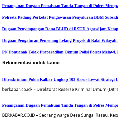
Penanganan Dugaan Pemalsuan Tanda Tangan di Polres Mem
Polresta Padang Perketat Pengawasan Penyaluran BBM Subsidi
Dugaan Penyimpangan Dana BLUD di RSUD Agoesdjam Ketapa
Dugaan Pengaturan Pemenang Lelang Proyek di Balai Wilayah 
PN Pontianak Tolak Praperadilan Oknum Polisi Polres Melawi
Rekomendasi untuk kamu
Ditreskrimum Polda Kalbar Ungkap 103 Kasus Lewat Strategi
berkabar.co.id/ – Direktorat Reserse Kriminal Umum (Di
Penanganan Dugaan Pemalsuan Tanda Tangan di Polres Mem
BERKABAR.CO.ID – Seorang warga Desa Sungai Rasau, K