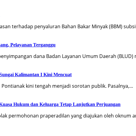
san terhadap penyaluran Bahan Bakar Minyak (BBM) subsid
ng, Pelayanan Terganggu
it penyimpangan dana Badan Layanan Umum Daerah (BLUD)
Sungai Kalimantan I Kini Mencuat
 Pontianak kini tengah menjadi sorotan publik. Pasalnya,…
, Kuasa Hukum dan Keluarga Tetap Lanjutkan Perjuangan
olak permohonan praperadilan yang diajukan oleh oknum a