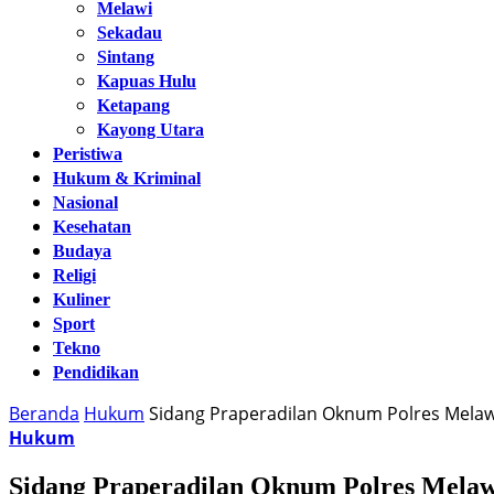
Melawi
Sekadau
Sintang
Kapuas Hulu
Ketapang
Kayong Utara
Peristiwa
Hukum & Kriminal
Nasional
Kesehatan
Budaya
Religi
Kuliner
Sport
Tekno
Pendidikan
Beranda
Hukum
Sidang Praperadilan Oknum Polres Melaw
Hukum
Sidang Praperadilan Oknum Polres Melaw