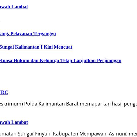
pawah Lambat
ng, Pelayanan Terganggu
Sungai Kalimantan I Kini Mencuat
, Kuasa Hukum dan Keluarga Tetap Lanjutkan Perjuangan
 URC
treskrimum) Polda Kalimantan Barat memaparkan hasil pen
pawah Lambat
ecamatan Sungai Pinyuh, Kabupaten Mempawah, Asmuni, m