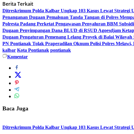
Berita Terkait
Ditreskrimum Polda Kalbar Ungkap 103 Kasus Lewat Strategi
Penanganan Dugaan Pemalsuan Tanda Tangan di Polres Mem
Polresta Padang Perketat Pengawasan Penyaluran BBM Subsidi
Dugaan Penyimpangan Dana BLUD di RSUD Agoesdjam Ketapa
Dugaan Pengaturan Pemenang Lelang Proyek di Balai Wilayah 
PN Pontianak Tolak Praperadilan Oknum Polisi Polres Melawi
kalbar
Kota Pontianak
pontianak
Komentar
Baca Juga
Ditreskrimum Polda Kalbar Ungkap 103 Kasus Lewat Strategi