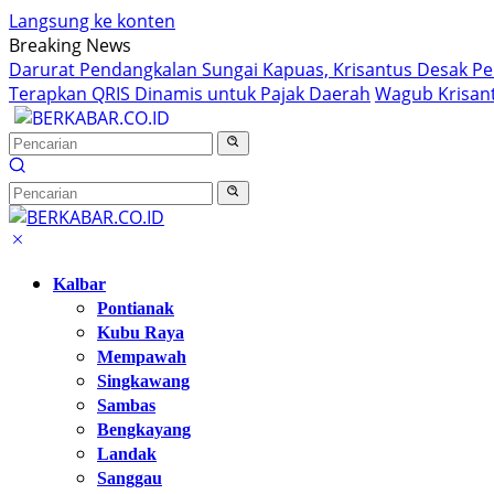
Langsung ke konten
Breaking News
Darurat Pendangkalan Sungai Kapuas, Krisantus Desak P
Terapkan QRIS Dinamis untuk Pajak Daerah
Wagub Krisant
Kalbar
Pontianak
Kubu Raya
Mempawah
Singkawang
Sambas
Bengkayang
Landak
Sanggau