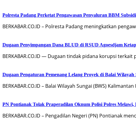
Polresta Padang Perketat Pengawasan Penyaluran BBM Subsidi
BERKABAR.CO.ID – Polresta Padang meningkatkan pengawa
Dugaan Penyimpangan Dana BLUD di RSUD Agoesdjam Ketapa
BERKABAR.CO.ID — Dugaan tindak pidana korupsi terka
Dugaan Pengaturan Pemenang Lelang Proyek di Balai Wilayah 
BERKABAR.CO.ID – Balai Wilayah Sungai (BWS) Kalimantan I
PN Pontianak Tolak Praperadilan Oknum Polisi Polres Melawi
BERKABAR.CO.ID – Pengadilan Negeri (PN) Pontianak men