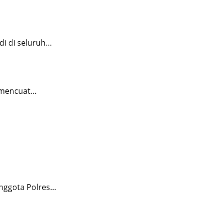
i di seluruh…
 mencuat…
nggota Polres…