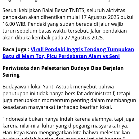
Sesuai kebijakan Balai Besar TNBTS, seluruh aktivitas
pendakian akan dihentikan mulai 17 Agustus 2025 pukul
16.00 WIB. Pendaki yang sudah berada di jalur wajib
turun sebelum batas waktu tersebut. Jalur pendakian
akan dibuka kembali pada 27 Agustus 2025.
Baca Juga :
Viral! Pendaki Inggris Tendang Tumpukan
Batu di Mam Tor, Picu Perdebatan Alam vs Seni
Pariwisata dan Pelestarian Budaya Bisa Berjalan
Seiring
Budayawan lokal Yanti Astutik menyebut bahwa
penutupan ini tidak hanya bersifat administratif, tetapi
juga merupakan momentum penting dalam membangun
kesadaran masyarakat terhadap kearifan lokal.
“Indonesia bukan hanya indah karena alamnya, tapi juga
karena nilai-nilai luhur yang dipegang masyarakatnya.
Hari Raya Karo mengingatkan kita bahwa melestarikan