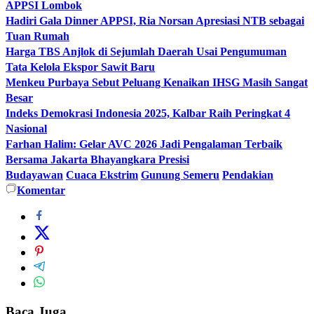
APPSI Lombok
Hadiri Gala Dinner APPSI, Ria Norsan Apresiasi NTB sebagai
Tuan Rumah
Harga TBS Anjlok di Sejumlah Daerah Usai Pengumuman
Tata Kelola Ekspor Sawit Baru
Menkeu Purbaya Sebut Peluang Kenaikan IHSG Masih Sangat
Besar
Indeks Demokrasi Indonesia 2025, Kalbar Raih Peringkat 4
Nasional
Farhan Halim: Gelar AVC 2026 Jadi Pengalaman Terbaik
Bersama Jakarta Bhayangkara Presisi
Budayawan
Cuaca Ekstrim
Gunung Semeru
Pendakian
Komentar
Baca Juga