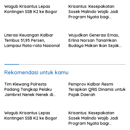
Wagub Krisantus Lepas
Krisantus: Kesepakatan
Kontingen SSB K2 ke Bogor
Sosek Malindo Wajib Jadi
Program Nyata bagi
Masyarakat
Literasi Keuangan Kalbar
Wujudkan Generasi Emas,
Tembus 51,95 Persen,
Erlina Norsan Tanamkan
Lampaui Rata-rata Nasional
Budaya Makan Ikan Sejak
Usia Dini
Rekomendasi untuk kamu
Tim Klewang Polresta
Pemprov Kalbar Resmi
Padang Tangkap Pelaku
Terapkan QRIS Dinamis untuk
Jambret Nenek-Nenek di
Pajak Daerah
Solok
Wagub Krisantus Lepas
Krisantus: Kesepakatan
Kontingen SSB K2 ke Bogor
Sosek Malindo Wajib Jadi
Program Nyata bagi
Masyarakat