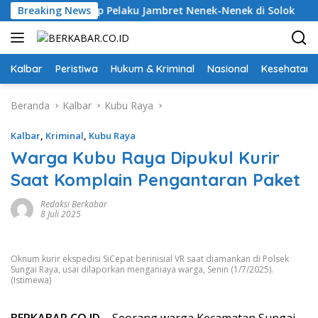
Langsung
Padang Tangkap Pelaku Jambret Nenek-Nenek di Solok
Breaking News
ke
konten
Kalbar
Peristiwa
Hukum & Kriminal
Nasional
Kesehatan
Beranda
Kalbar
Kubu Raya
Kalbar
,
Kriminal
,
Kubu Raya
Warga Kubu Raya Dipukul Kurir
Saat Komplain Pengantaran Paket
Redaksi Berkabar
8 Juli 2025
Oknum kurir ekspedisi SiCepat berinisial VR saat diamankan di Polsek
Sungai Raya, usai dilaporkan menganiaya warga, Senin (1/7/2025).
(Istimewa)
BERKABAR.CO.ID
– Seorang warga Kecamatan Sungai