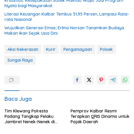
Krisantus: Kesepakatan Sosek Malindo Wajib Jadi Program
Nyata bagi Masyarakat
Literasi Keuangan Kalbar Tembus 51,95 Persen, Lampaui Rata-
rata Nasional
Wujudkan Generasi Emas, Erlina Norsan Tanamkan Budaya
Makan Ikan Sejak Usia Dini
Aksi Kekerasan
Kurir
Penganiayaan
Polsek
Sungai Raya
Baca Juga
Tim Klewang Polresta
Pemprov Kalbar Resmi
Padang Tangkap Pelaku
Terapkan QRIS Dinamis untuk
Jambret Nenek-Nenek di
Pajak Daerah
Solok