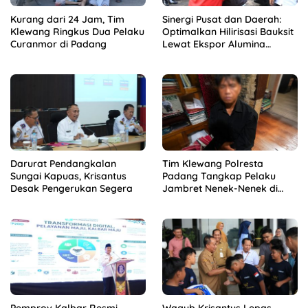
Kurang dari 24 Jam, Tim
Sinergi Pusat dan Daerah:
Klewang Ringkus Dua Pelaku
Optimalkan Hilirisasi Bauksit
Curanmor di Padang
Lewat Ekspor Alumina
Kalbar
Darurat Pendangkalan
Tim Klewang Polresta
Sungai Kapuas, Krisantus
Padang Tangkap Pelaku
Desak Pengerukan Segera
Jambret Nenek-Nenek di
Solok
Pemprov Kalbar Resmi
Wagub Krisantus Lepas