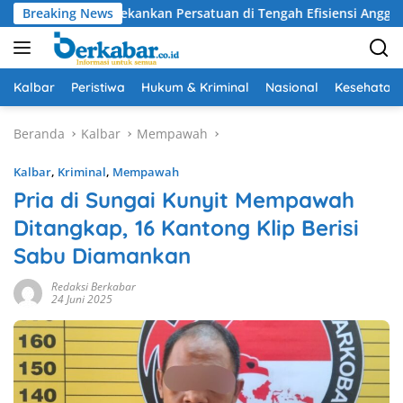
Langsung
arolin Tekankan Persatuan di Tengah Efisiensi Anggaran
Breaking News
ke
konten
Kalbar
Peristiwa
Hukum & Kriminal
Nasional
Kesehatan
Beranda
Kalbar
Mempawah
Kalbar
,
Kriminal
,
Mempawah
Pria di Sungai Kunyit Mempawah
Ditangkap, 16 Kantong Klip Berisi
Sabu Diamankan
Redaksi Berkabar
24 Juni 2025