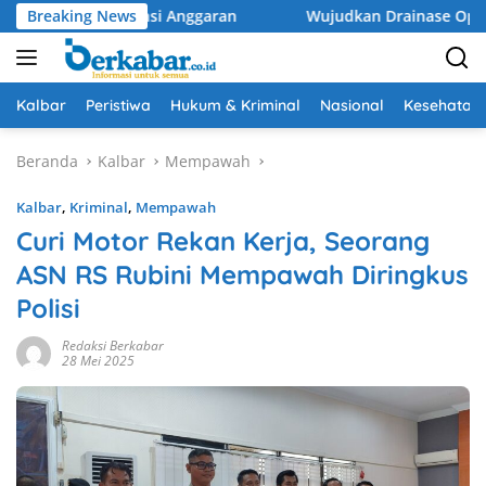
Langsung
 Efisiensi Anggaran
Breaking News
Wujudkan Drainase Optimal, Pemkot
ke
konten
Kalbar
Peristiwa
Hukum & Kriminal
Nasional
Kesehatan
Beranda
Kalbar
Mempawah
Kalbar
,
Kriminal
,
Mempawah
Curi Motor Rekan Kerja, Seorang
ASN RS Rubini Mempawah Diringkus
Polisi
Redaksi Berkabar
28 Mei 2025