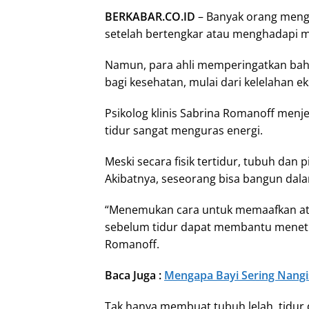
BERKABAR.CO.ID
– Banyak orang menga
setelah bertengkar atau menghadapi m
Namun, para ahli memperingatkan bah
bagi kesehatan, mulai dari kelelahan e
Psikolog klinis Sabrina Romanoff me
tidur sangat menguras energi.
Meski secara fisik tertidur, tubuh dan 
Akibatnya, seseorang bisa bangun dalam
“Menemukan cara untuk memaafkan at
sebelum tidur dapat membantu menetr
Romanoff.
Baca Juga :
Mengapa Bayi Sering Nangi
Tak hanya membuat tubuh lelah, tidur