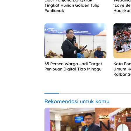
Libur Panjang Dongkrak
Wedding 
Tingkat Hunian Golden Tulip
‘Love Be
Pontianak
Hadirkan
Tahun
65 Persen Warga Jadi Target
Kota Pon
Penipuan Digital Tiap Minggu
Umum Ke
Kalbar 
Rekomendasi untuk kamu