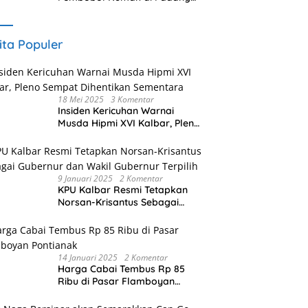
Akhirnya Dibekuk URC
Klewang
ita Populer
18 Mei 2025
3 Komentar
Insiden Kericuhan Warnai
Musda Hipmi XVI Kalbar, Pleno
Sempat Dihentikan Sementara
9 Januari 2025
2 Komentar
KPU Kalbar Resmi Tetapkan
Norsan-Krisantus Sebagai
Gubernur dan Wakil Gubernur
Terpilih
14 Januari 2025
2 Komentar
Harga Cabai Tembus Rp 85
Ribu di Pasar Flamboyan
Pontianak