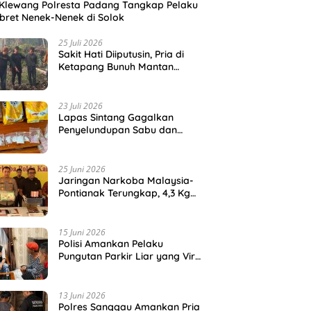
Klewang Polresta Padang Tangkap Pelaku
ret Nenek-Nenek di Solok
25 Juli 2026
Sakit Hati Diiputusin, Pria di
Ketapang Bunuh Mantan
Kekasih di Kebun Sawit
23 Juli 2026
Lapas Sintang Gagalkan
Penyelundupan Sabu dan
Ekstasi dalam Kemasan
Makanan
25 Juni 2026
Jaringan Narkoba Malaysia-
Pontianak Terungkap, 4,3 Kg
Sabu dan Ribuan Ekstasi Disita
15 Juni 2026
Polisi Amankan Pelaku
Pungutan Parkir Liar yang Viral
di Pelabuhan Teluk Bayur
13 Juni 2026
Polres Sanggau Amankan Pria