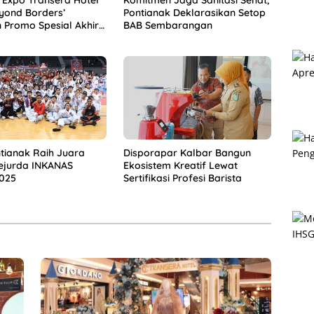
Expo Transera Hotel
Komitmen Jaga Sanitasi Sehat,
yond Borders’
Pontianak Deklarasikan Setop
 Promo Spesial Akhir
BAB Sembarangan
tianak Raih Juara
Disporapar Kalbar Bangun
jurda INKANAS
Ekosistem Kreatif Lewat
2025
Sertifikasi Profesi Barista