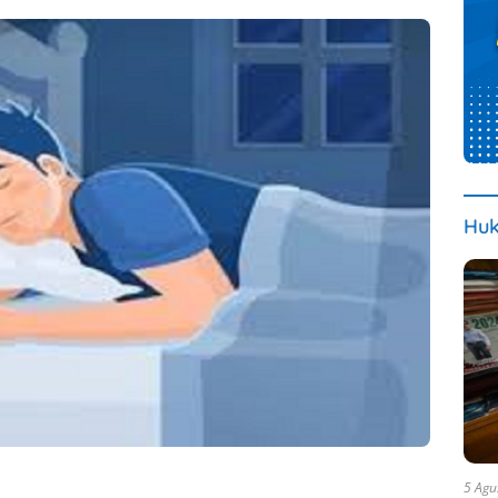
Huk
5 Agu