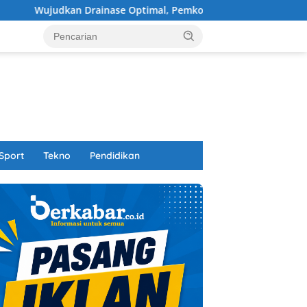
nase Optimal, Pemkot Pontianak Normalisasi Parit Tokaya
Sport
Tekno
Pendidikan