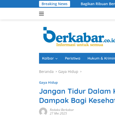
Langsung
Breaking News
Bagikan Ribuan Bendera, Karolin Tekanka
ke
konten
Kalbar
Peristiwa
Hukum & Krimin
Beranda
Gaya Hidup
Gaya Hidup
Jangan Tidur Dalam K
Dampak Bagi Keseha
Redaksi Berkabar
27 Mei 2025