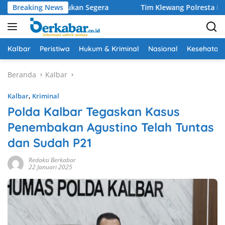
Langsung
ak Pengerukan Segera
Breaking News
Tim Klewang Polresta Padang Tang
ke
konten
Kalbar
Peristiwa
Hukum & Kriminal
Nasional
Kesehatan
Beranda
Kalbar
Kalbar
,
Kriminal
Polda Kalbar Tegaskan Kasus
Penembakan Agustino Telah Tuntas
dan Sudah P21
Redaksi Berkabar
22 Januari 2025