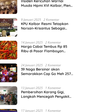
Insiden Kericuhan Warnai
Musda Hipmi XVI Kalbar, Pleno
Sempat Dihentikan Sementara
9 Januari 2025
2 Komentar
KPU Kalbar Resmi Tetapkan
Norsan-Krisantus Sebagai
Gubernur dan Wakil Gubernur
Terpilih
14 Januari 2025
2 Komentar
Harga Cabai Tembus Rp 85
Ribu di Pasar Flamboyan
Pontianak
24 Januari 2025
2 Komentar
39 Naga Bersinar akan
Semarakkan Cap Go Meh 2576
di Pontianak
13 Januari 2025
1 Komentar
Pembersihan Karang Gigi,
Langkah Mencegah Penyakit
Gusi
17 Januari 2025
1 Komentar