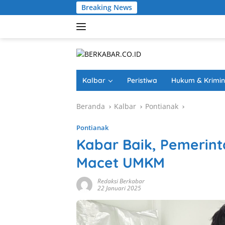
Langsung
Breaking News
Darurat P
ke
konten
Kalbar
Peristiwa
Hukum & Krimin
Beranda
Kalbar
Pontianak
Pontianak
Kabar Baik, Pemerint
Macet UMKM
Redaksi Berkabar
22 Januari 2025