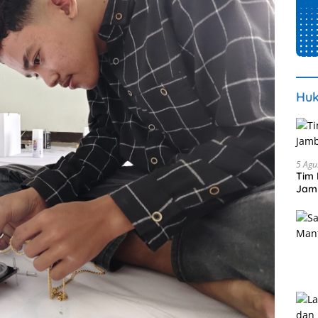
Huk
5 Agu
Tim 
Jamb