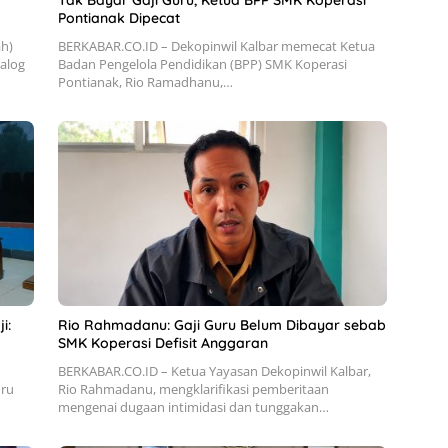
Tak Bayar Gaji Guru, Ketua BPP SMK Koperasi
Pontianak Dipecat
ah)
BERKABAR.CO.ID – Dekopinwil Kalbar memecat Ketua
ialog
Badan Pengelola Pendidikan (BPP) SMK Koperasi
Pontianak, Rio Ramadhanu,…
i:
Rio Rahmadanu: Gaji Guru Belum Dibayar sebab
SMK Koperasi Defisit Anggaran
BERKABAR.CO.ID – Ketua Yayasan Dekopinwil Kalbar,
uru
Rio Rahmadanu, mengklarifikasi pemberitaan
mengenai dugaan intimidasi dan tunggakan…