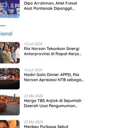
Dipo Arrahman, Atlet Futsal
Asal Pontianak Dipanggil
Timnas Indonesia
ional
16 Juli 2026
Ria Norsan Tekankan Sinergi
Antarprovinsi di Rapat Kerja
APPSI Lombok
16 Juli 2026
Hadiri Gala Dinner APPSI, Ria
Norsan Apresiasi NTB sebagai
Tuan Rumah
23 Mei 2026
Harga TBS Anjlok di Sejumlah
Daerah Usai Pengumuman
Tata Kelola Ekspor Sawit Baru
23 Mei 2026
Menkeu Purbaya Sebut