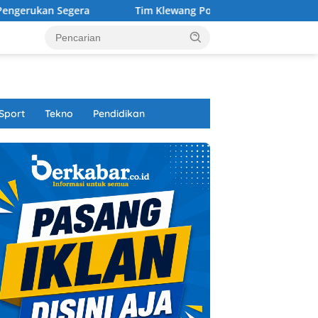
Tim Klewang Polresta Padang Tangkap Pelaku Jambret N
Sport
Tekno
Pendidikan