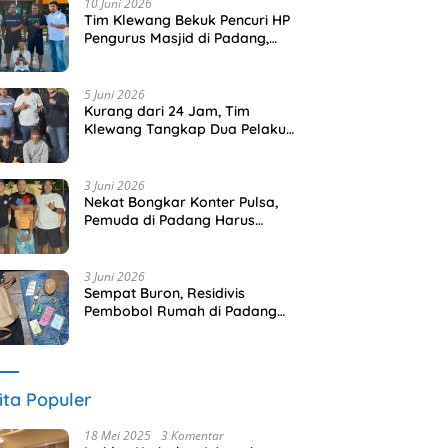
10 Juni 2026
Tim Klewang Bekuk Pencuri HP
Pengurus Masjid di Padang,
Pelaku Terancam 5 Tahun
Penjara
5 Juni 2026
Kurang dari 24 Jam, Tim
Klewang Tangkap Dua Pelaku
Pencurian HP di Padang
3 Juni 2026
Nekat Bongkar Konter Pulsa,
Pemuda di Padang Harus
Berurusan Dengan Polisi
3 Juni 2026
Sempat Buron, Residivis
Pembobol Rumah di Padang
Akhirnya Dibekuk URC
Klewang
ita Populer
18 Mei 2025
3 Komentar