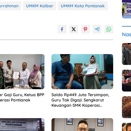
urrahman
UMKM Kalbar
UMKM Kota Pontianak
Nas
r Gaji Guru, Ketua BPP
Saldo Rp449 Juta Tersimpan,
rasi Pontianak
Guru Tak Digaji: Sengkarut
Keuangan SMK Koperasi
Terkuak