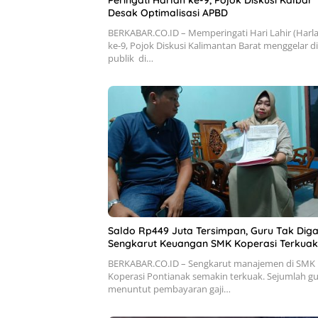
Peringati Harlah ke-9, Pojok Diskusi Kalbar
Desak Optimalisasi APBD
BERKABAR.CO.ID – Memperingati Hari Lahir (Harl
ke-9, Pojok Diskusi Kalimantan Barat menggelar d
publik di…
Saldo Rp449 Juta Tersimpan, Guru Tak Digaj
Sengkarut Keuangan SMK Koperasi Terkuak
BERKABAR.CO.ID – Sengkarut manajemen di SMK
Koperasi Pontianak semakin terkuak. Sejumlah g
menuntut pembayaran gaji…