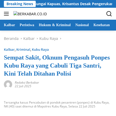
Langsung
 Pendangkalan Sungai Kapuas, Krisantus Desak Pengerukan Sege
Breaking News
ke
konten
Kalbar
Peristiwa
Hukum & Kriminal
Nasional
Kesehatan
Beranda
Kalbar
Kubu Raya
Kalbar
,
Kriminal
,
Kubu Raya
Sempat Sakit, Oknum Pengasuh Ponpes
Kubu Raya yang Cabuli Tiga Santri,
Kini Telah Ditahan Polisi
Redaksi Berkabar
22 Juli 2025
Tersangka kasus Pencabulan di pondok pesantren (ponpes) di Kubu Raya,
NK (40) saat ditemui di Mapolres Kubu Raya, Selasa 22 Juli 2025