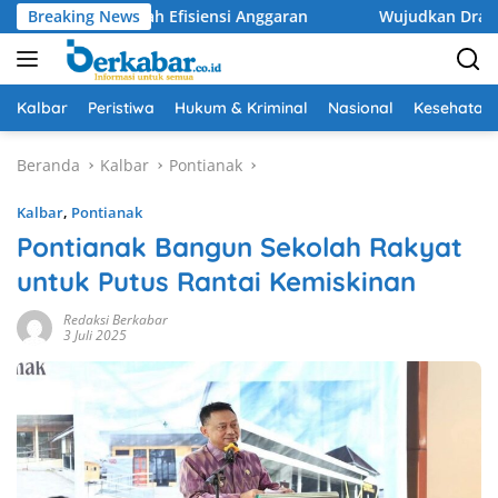
Langsung
i Tengah Efisiensi Anggaran
Breaking News
Wujudkan Drainase Optimal,
ke
konten
Kalbar
Peristiwa
Hukum & Kriminal
Nasional
Kesehatan
Beranda
Kalbar
Pontianak
Kalbar
,
Pontianak
Pontianak Bangun Sekolah Rakyat
untuk Putus Rantai Kemiskinan
Redaksi Berkabar
3 Juli 2025