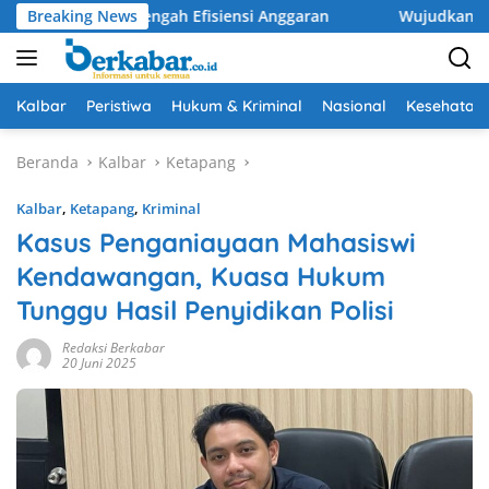
Langsung
an di Tengah Efisiensi Anggaran
Breaking News
Wujudkan Drainase Opti
ke
konten
Kalbar
Peristiwa
Hukum & Kriminal
Nasional
Kesehatan
Beranda
Kalbar
Ketapang
Kalbar
,
Ketapang
,
Kriminal
Kasus Penganiayaan Mahasiswi
Kendawangan, Kuasa Hukum
Tunggu Hasil Penyidikan Polisi
Redaksi Berkabar
20 Juni 2025