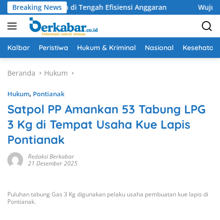
Langsung
Persatuan di Tengah Efisiensi Anggaran
Breaking News
Wujudkan Draina
ke
konten
Kalbar
Peristiwa
Hukum & Kriminal
Nasional
Kesehatan
Beranda
Hukum
Hukum
,
Pontianak
Satpol PP Amankan 53 Tabung LPG
3 Kg di Tempat Usaha Kue Lapis
Pontianak
Redaksi Berkabar
21 Desember 2025
Puluhan tabung Gas 3 Kg digunakan pelaku usaha pembuatan kue lapis di
Pontianak.