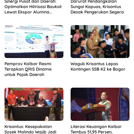
Sinergi Pusat dan Daerah:
Darurat Pendangkalan
Optimalkan Hilirisasi Bauksit
Sungai Kapuas, Krisantus
Lewat Ekspor Alumina
Desak Pengerukan Segera
Kalbar
Pemprov Kalbar Resmi
Wagub Krisantus Lepas
Terapkan QRIS Dinamis
Kontingen SSB K2 ke Bogor
untuk Pajak Daerah
Krisantus: Kesepakatan
Literasi Keuangan Kalbar
Sosek Malindo Wajib Jadi
Tembus 51,95 Persen,