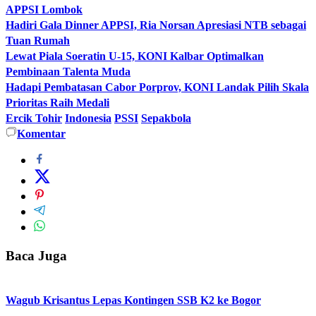
APPSI Lombok
Hadiri Gala Dinner APPSI, Ria Norsan Apresiasi NTB sebagai
Tuan Rumah
Lewat Piala Soeratin U-15, KONI Kalbar Optimalkan
Pembinaan Talenta Muda
Hadapi Pembatasan Cabor Porprov, KONI Landak Pilih Skala
Prioritas Raih Medali
Ercik Tohir
Indonesia
PSSI
Sepakbola
Komentar
Baca Juga
Wagub Krisantus Lepas Kontingen SSB K2 ke Bogor