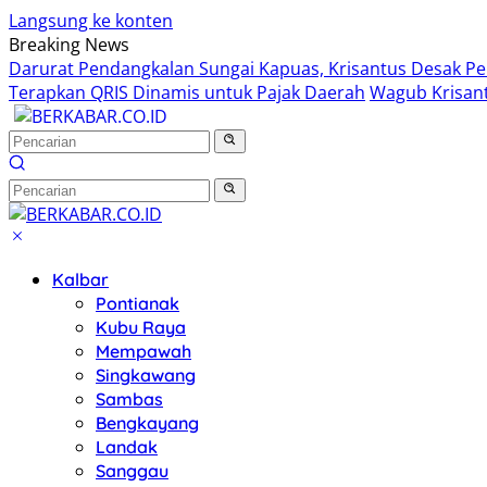
Langsung ke konten
Breaking News
Darurat Pendangkalan Sungai Kapuas, Krisantus Desak P
Terapkan QRIS Dinamis untuk Pajak Daerah
Wagub Krisant
Kalbar
Pontianak
Kubu Raya
Mempawah
Singkawang
Sambas
Bengkayang
Landak
Sanggau