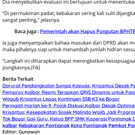
Dia menyebutkan evaluasi ini bertujuan untuk menentuka
“Di permukiman padat, kebakaran sering kali sulit dijan
sangat penting,” jelasnya.
Baca juga :
Pemerintah akan Hapus Pungutan BPHTB
Ia juga menyampaikan bahwa masukan dari DPRD akan men
maka pihaknya siap untuk menambah jumlah hidran sesua
“Langkah ini diharapkan dapat meningkatkan kesiapsiaga
pungkasnya.(Fik)
Berita Terkait
Darurat Pendangkalan Sungai Kapuas, Krisantus Desak 
Pemprov Kalbar Resmi Terapkan QRIS Dinamis untuk Paj
Wagub Krisantus Lepas Kontingen SSB K2 ke Bogor
Peringati Harlah ke-9, Pojok Diskusi Kalbar Desak Optima
Krisantus: Kesepakatan Sosek Malindo Wajib Jadi Progr
Tak Bayar Gaji Guru, Ketua BPP SMK Koperasi Pontianak 
kalbar
Kebakaran Pontianak
Kota Pontianak
Pemkot Po
Editor: Gunawan