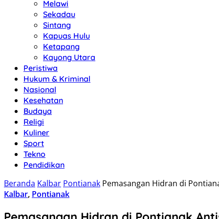
Melawi
Sekadau
Sintang
Kapuas Hulu
Ketapang
Kayong Utara
Peristiwa
Hukum & Kriminal
Nasional
Kesehatan
Budaya
Religi
Kuliner
Sport
Tekno
Pendidikan
Beranda
Kalbar
Pontianak
Pemasangan Hidran di Pontiana
Kalbar
,
Pontianak
Pemasangan Hidran di Pontianak Anti