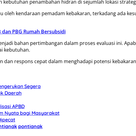
n kebutuhan penambahan hidran di sejumlah lokasi strate
gkau oleh kendaraan pemadam kebakaran, terkadang ada kesu
 dan PBG Rumah Bersubsidi
jadi bahan pertimbangan dalam proses evaluasi ini. Apa
i kebutuhan.
an dan respons cepat dalam menghadapi potensi kebakaran
Pengerukan Segera
ak Daerah
lisasi APBD
am Nyata bagi Masyarakat
Dipecat
ntianak
pontianak