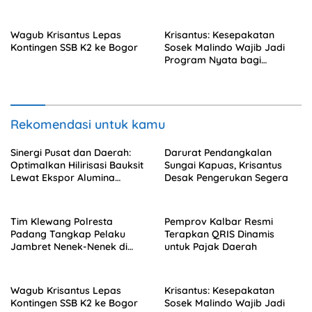
Solok
Wagub Krisantus Lepas
Krisantus: Kesepakatan
Kontingen SSB K2 ke Bogor
Sosek Malindo Wajib Jadi
Program Nyata bagi
Masyarakat
Rekomendasi untuk kamu
Sinergi Pusat dan Daerah:
Darurat Pendangkalan
Optimalkan Hilirisasi Bauksit
Sungai Kapuas, Krisantus
Lewat Ekspor Alumina
Desak Pengerukan Segera
Kalbar
Tim Klewang Polresta
Pemprov Kalbar Resmi
Padang Tangkap Pelaku
Terapkan QRIS Dinamis
Jambret Nenek-Nenek di
untuk Pajak Daerah
Solok
Wagub Krisantus Lepas
Krisantus: Kesepakatan
Kontingen SSB K2 ke Bogor
Sosek Malindo Wajib Jadi