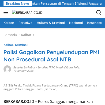
Langsung
, Karolin Tekankan Persatuan di Tengah Efisiensi Anggaran
Breaking News
ke
konten
Kalbar
Peristiwa
Hukum & Kriminal
Nasional
Kesehatan
Beranda
Kalbar
Kalbar
,
Kriminal
Polisi Gagalkan Penyelundupan PMI
Non Prosedural Asal NTB
Redaksi Berkabar
-
Sindikat TPPO Masih Diburu Polisi
13 Januari 2025
AS (38) Pelaku Tindak Pidana Perdagangan Orang (TPPO) saat diperiksa
anggota Polres Sanggau. Foto: (Istimewa)
BERKABAR.CO.ID –
Polres Sanggau mengamankan