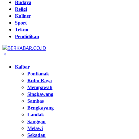
Budaya
Religi
Kuliner
Sport
Tekno
Pendidikan
Kalbar
Pontianak
Kubu Raya
Mempawah
Singkawang
Sambas
Bengkayang
Landak
Sanggau
Melawi
Sekadau