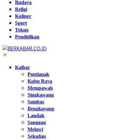
Budaya
Religi
Kuliner
Sport
Tekno
Pendidikan
Kalbar
Pontianak
Kubu Raya
Mempawah
Singkawang
Sambas
Bengkayang
Landak
Sanggau
Melawi
Sekadau