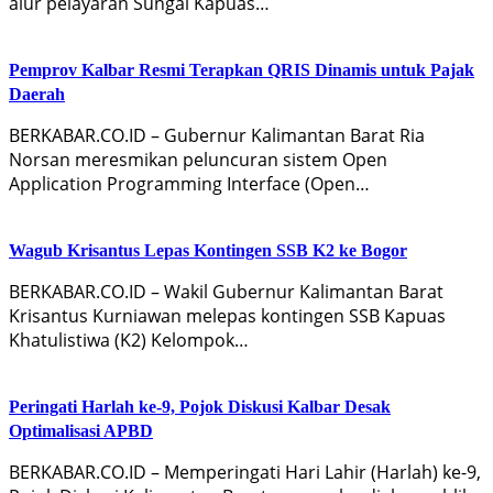
alur pelayaran Sungai Kapuas…
Pemprov Kalbar Resmi Terapkan QRIS Dinamis untuk Pajak
Daerah
BERKABAR.CO.ID – Gubernur Kalimantan Barat Ria
Norsan meresmikan peluncuran sistem Open
Application Programming Interface (Open…
Wagub Krisantus Lepas Kontingen SSB K2 ke Bogor
BERKABAR.CO.ID – Wakil Gubernur Kalimantan Barat
Krisantus Kurniawan melepas kontingen SSB Kapuas
Khatulistiwa (K2) Kelompok…
Peringati Harlah ke-9, Pojok Diskusi Kalbar Desak
Optimalisasi APBD
BERKABAR.CO.ID – Memperingati Hari Lahir (Harlah) ke-9,