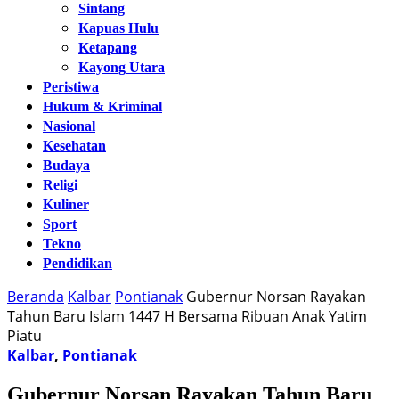
Sintang
Kapuas Hulu
Ketapang
Kayong Utara
Peristiwa
Hukum & Kriminal
Nasional
Kesehatan
Budaya
Religi
Kuliner
Sport
Tekno
Pendidikan
Beranda
Kalbar
Pontianak
Gubernur Norsan Rayakan
Tahun Baru Islam 1447 H Bersama Ribuan Anak Yatim
Piatu
Kalbar
,
Pontianak
Gubernur Norsan Rayakan Tahun Baru