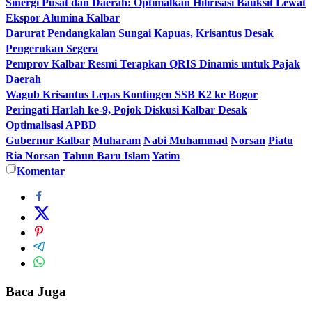
Sinergi Pusat dan Daerah: Optimalkan Hilirisasi Bauksit Lewat
Ekspor Alumina Kalbar
Darurat Pendangkalan Sungai Kapuas, Krisantus Desak
Pengerukan Segera
Pemprov Kalbar Resmi Terapkan QRIS Dinamis untuk Pajak
Daerah
Wagub Krisantus Lepas Kontingen SSB K2 ke Bogor
Peringati Harlah ke-9, Pojok Diskusi Kalbar Desak
Optimalisasi APBD
Gubernur Kalbar
Muharam
Nabi Muhammad
Norsan
Piatu
Ria Norsan
Tahun Baru Islam
Yatim
Komentar
Baca Juga