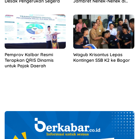
Desak Pengerukan Segera
Jambret Nenek-Nenek di
Solok
Pemprov Kalbar Resmi
Wagub Krisantus Lepas
Terapkan QRIS Dinamis
Kontingen SSB K2 ke Bogor
untuk Pajak Daerah