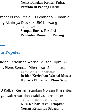
Nekat Bongkar Konter Pulsa,
Pemuda di Padang Harus
Berurusan Dengan Polisi
3 Juni 2026
Sempat Buron, Residivis
Pembobol Rumah di Padang
Akhirnya Dibekuk URC Klewang
ita Populer
18 Mei 2025
3 Komentar
Insiden Kericuhan Warnai Musda
Hipmi XVI Kalbar, Pleno Sempat
Dihentikan Sementara
9 Januari 2025
2 Komentar
KPU Kalbar Resmi Tetapkan
Norsan-Krisantus Sebagai