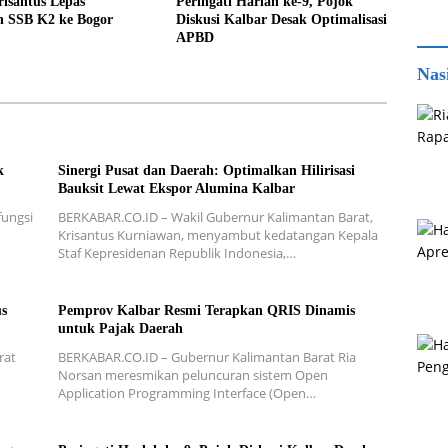
isantus Lepas
Peringati Harlah ke-9, Pojok
n SSB K2 ke Bogor
Diskusi Kalbar Desak Optimalisasi
APBD
Nas
k
Sinergi Pusat dan Daerah: Optimalkan Hilirisasi
Bauksit Lewat Ekspor Alumina Kalbar
ungsi
BERKABAR.CO.ID – Wakil Gubernur Kalimantan Barat,
Krisantus Kurniawan, menyambut kedatangan Kepala
Staf Kepresidenan Republik Indonesia,…
us
Pemprov Kalbar Resmi Terapkan QRIS Dinamis
untuk Pajak Daerah
rat
BERKABAR.CO.ID – Gubernur Kalimantan Barat Ria
Norsan meresmikan peluncuran sistem Open
Application Programming Interface (Open…