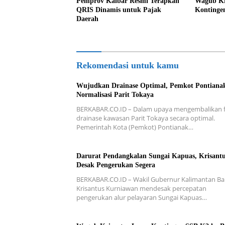
Pemprov Kalbar Resmi Terapkan
Wagub Kr
QRIS Dinamis untuk Pajak
Kontinge
Daerah
Rekomendasi untuk kamu
Wujudkan Drainase Optimal, Pemkot Pontiana
Normalisasi Parit Tokaya
BERKABAR.CO.ID – Dalam upaya mengembalikan f
drainase kawasan Parit Tokaya secara optimal.
Pemerintah Kota (Pemkot) Pontianak…
Darurat Pendangkalan Sungai Kapuas, Krisant
Desak Pengerukan Segera
BERKABAR.CO.ID – Wakil Gubernur Kalimantan Ba
Krisantus Kurniawan mendesak percepatan
pengerukan alur pelayaran Sungai Kapuas…