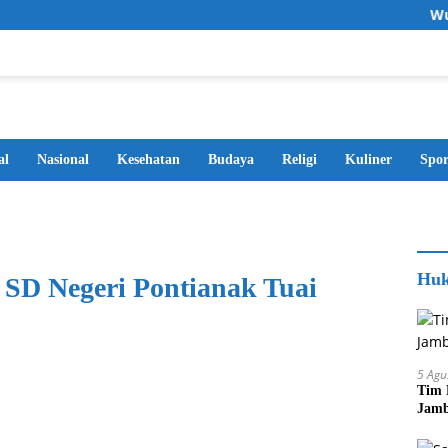
Wujudkan 
al
Nasional
Kesehatan
Budaya
Religi
Kuliner
Spor
Huk
SD Negeri Pontianak Tuai
5 Agu
Tim 
Jamb