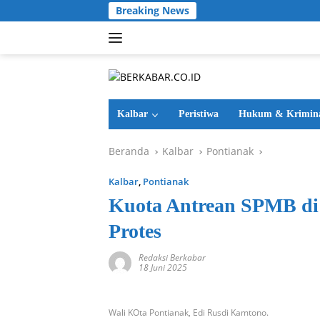
Langsung
Breaking News
ke
konten
Kalbar
Peristiwa
Hukum & Krimin
Beranda
Kalbar
Pontianak
Kalbar
,
Pontianak
Kuota Antrean SPMB di 
Protes
Redaksi Berkabar
18 Juni 2025
Wali KOta Pontianak, Edi Rusdi Kamtono.