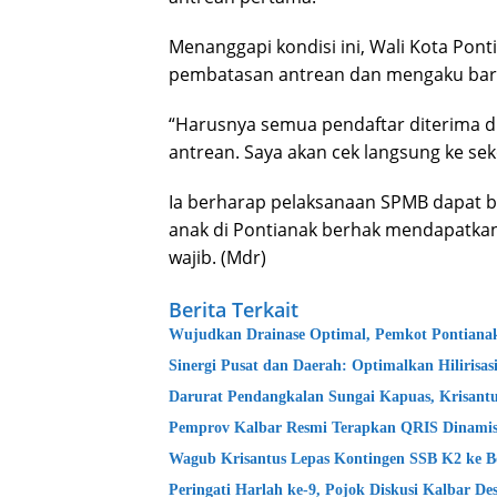
Menanggapi kondisi ini, Wali Kota Pon
pembatasan antrean dan mengaku baru
“Harusnya semua pendaftar diterima d
antrean. Saya akan cek langsung ke se
Ia berharap pelaksanaan SPMB dapat be
anak di Pontianak berhak mendapatkan 
wajib. (Mdr)
Berita Terkait
Wujudkan Drainase Optimal, Pemkot Pontianak
Sinergi Pusat dan Daerah: Optimalkan Hilirisa
Darurat Pendangkalan Sungai Kapuas, Krisantu
Pemprov Kalbar Resmi Terapkan QRIS Dinamis
Wagub Krisantus Lepas Kontingen SSB K2 ke B
Peringati Harlah ke-9, Pojok Diskusi Kalbar D