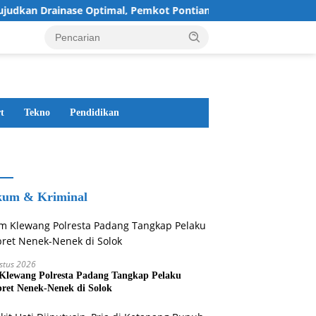
Drainase Optimal, Pemkot Pontianak Normalisasi Parit Tokaya
t
Tekno
Pendidikan
um & Kriminal
stus 2026
Klewang Polresta Padang Tangkap Pelaku
ret Nenek-Nenek di Solok