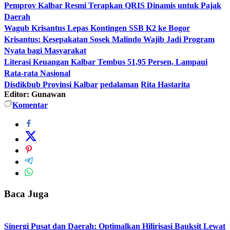
Pemprov Kalbar Resmi Terapkan QRIS Dinamis untuk Pajak
Daerah
Wagub Krisantus Lepas Kontingen SSB K2 ke Bogor
Krisantus: Kesepakatan Sosek Malindo Wajib Jadi Program
Nyata bagi Masyarakat
Literasi Keuangan Kalbar Tembus 51,95 Persen, Lampaui
Rata-rata Nasional
Disdikbub Provinsi Kalbar
pedalaman
Rita Hastarita
Editor: Gunawan
Komentar
Baca Juga
Sinergi Pusat dan Daerah: Optimalkan Hilirisasi Bauksit Lewat