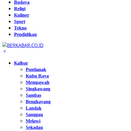
Budaya
Religi
Kuliner
Sport
Tekno
Pendidikan
Kalbar
Pontianak
Kubu Raya
Mempawah
Singkawang
Sambas
Bengkayang
Landak
Sanggau
Melawi
Sekadau