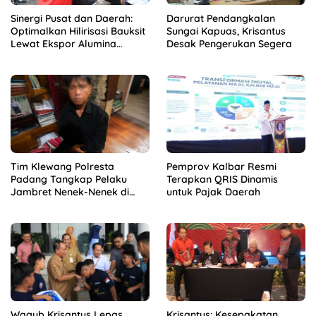
Sinergi Pusat dan Daerah:
Darurat Pendangkalan
Optimalkan Hilirisasi Bauksit
Sungai Kapuas, Krisantus
Lewat Ekspor Alumina
Desak Pengerukan Segera
Kalbar
Tim Klewang Polresta
Pemprov Kalbar Resmi
Padang Tangkap Pelaku
Terapkan QRIS Dinamis
Jambret Nenek-Nenek di
untuk Pajak Daerah
Solok
Wagub Krisantus Lepas
Krisantus: Kesepakatan