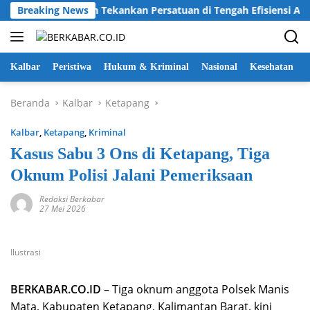
Langsung
endera, Karolin Tekankan Persatuan di Tengah Efisiensi Anggara
Breaking News
ke
konten
Kalbar
Peristiwa
Hukum & Kriminal
Nasional
Kesehatan
Beranda
Kalbar
Ketapang
Kalbar
,
Ketapang
,
Kriminal
Kasus Sabu 3 Ons di Ketapang, Tiga
Oknum Polisi Jalani Pemeriksaan
Redaksi Berkabar
27 Mei 2026
Ilustrasi
BERKABAR.CO.ID
– Tiga oknum anggota Polsek Manis
Mata, Kabupaten Ketapang, Kalimantan Barat, kini