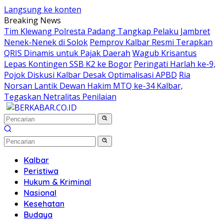
Langsung ke konten
Breaking News
Tim Klewang Polresta Padang Tangkap Pelaku Jambret
Nenek-Nenek di Solok
Pemprov Kalbar Resmi Terapkan
QRIS Dinamis untuk Pajak Daerah
Wagub Krisantus
Lepas Kontingen SSB K2 ke Bogor
Peringati Harlah ke-9,
Pojok Diskusi Kalbar Desak Optimalisasi APBD
Ria
Norsan Lantik Dewan Hakim MTQ ke-34 Kalbar,
Tegaskan Netralitas Penilaian
Kalbar
Peristiwa
Hukum & Kriminal
Nasional
Kesehatan
Budaya