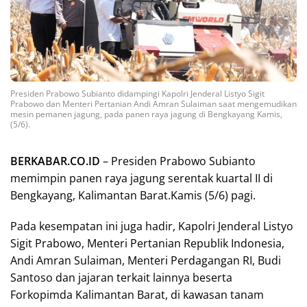
Presiden Prabowo Subianto didampingi Kapolri Jenderal Listyo Sigit
Prabowo dan Menteri Pertanian Andi Amran Sulaiman saat mengemudikan
mesin pemanen jagung, pada panen raya jagung di Bengkayang Kamis,
(5/6).
BERKABAR.CO.ID
– Presiden Prabowo Subianto
memimpin panen raya jagung serentak kuartal II di
Bengkayang, Kalimantan Barat.Kamis (5/6) pagi.
Pada kesempatan ini juga hadir, Kapolri Jenderal Listyo
Sigit Prabowo, Menteri Pertanian Republik Indonesia,
Andi Amran Sulaiman, Menteri Perdagangan RI, Budi
Santoso dan jajaran terkait lainnya beserta
Forkopimda Kalimantan Barat, di kawasan tanam