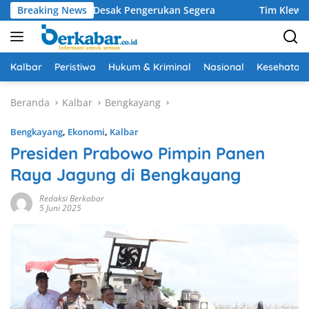
Langsung
risantus Desak Pengerukan Segera
Breaking News
Tim Klewang Polresta
ke
konten
Kalbar
Peristiwa
Hukum & Kriminal
Nasional
Kesehatan
Beranda
Kalbar
Bengkayang
Bengkayang
,
Ekonomi
,
Kalbar
Presiden Prabowo Pimpin Panen
Raya Jagung di Bengkayang
Redaksi Berkabar
5 Juni 2025