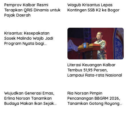
Pemprov Kalbar Resmi
Wagub Krisantus Lepas
Terapkan QRIS Dinamis untuk
Kontingen SSB K2 ke Bogor
Pajak Daerah
Krisantus: Kesepakatan
Sosek Malindo Wajib Jadi
Program Nyata bagi
Masyarakat
Literasi Keuangan Kalbar
Tembus 51,95 Persen,
Lampaui Rata-rata Nasional
Wujudkan Generasi Emas,
Ria Norsan Pimpin
Erlina Norsan Tanamkan
Pencanangan BBGRM 2026,
Budaya Makan Ikan Sejak
Tanamkan Gotong Royong
Usia Dini
hingga Akar Rumput