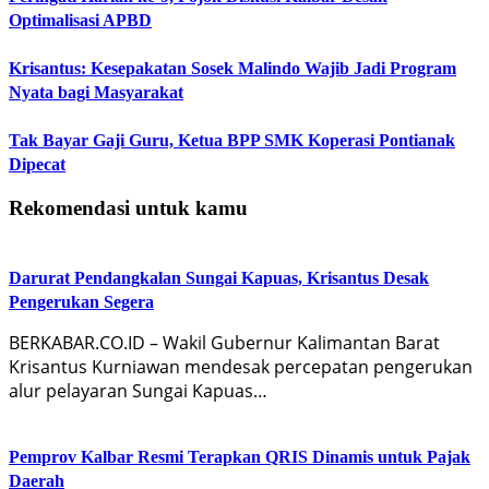
Optimalisasi APBD
Krisantus: Kesepakatan Sosek Malindo Wajib Jadi Program
Nyata bagi Masyarakat
Tak Bayar Gaji Guru, Ketua BPP SMK Koperasi Pontianak
Dipecat
Rekomendasi untuk kamu
Darurat Pendangkalan Sungai Kapuas, Krisantus Desak
Pengerukan Segera
BERKABAR.CO.ID – Wakil Gubernur Kalimantan Barat
Krisantus Kurniawan mendesak percepatan pengerukan
alur pelayaran Sungai Kapuas…
Pemprov Kalbar Resmi Terapkan QRIS Dinamis untuk Pajak
Daerah