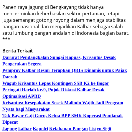
Panen raya jagung di Bengkayang tidak hanya
mencerminkan keberhasilan sektor pertanian, tetapi
juga semangat gotong royong dalam menjaga stabilitas
pangan nasional dan menjadikan Kalbar sebagai salah
satu lumbung pangan andalan di Indonesia bagian barat.
***
Berita Terkait
Darurat Pendangkalan Sungai Kapuas, Krisantus Desak
Pengerukan Segera
Pemprov Kalbar Resmi Terapkan QRIS Dinamis untuk Pajak
Daerah
Wagub Krisantus Lepas Kontingen SSB K2 ke Bogor
Peringati Harlah ke-9, Pojok Diskusi Kalbar Desak
Optimalisasi APBD
Krisantus: Kesepakatan Sosek Malindo Wajib Jadi Program
Nyata bagi Masyarakat
Tak Bayar Gaji Guru, Ketua BPP SMK Koperasi Pontianak
Dipecat
Jagung
kalbar
Kapolri
Ketahanan Pangan
Listyo Sigit