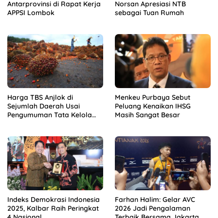
Antarprovinsi di Rapat Kerja
Norsan Apresiasi NTB
APPSI Lombok
sebagai Tuan Rumah
Harga TBS Anjlok di
Menkeu Purbaya Sebut
Sejumlah Daerah Usai
Peluang Kenaikan IHSG
Pengumuman Tata Kelola
Masih Sangat Besar
Ekspor Sawit Baru
Indeks Demokrasi Indonesia
Farhan Halim: Gelar AVC
2025, Kalbar Raih Peringkat
2026 Jadi Pengalaman
4 Nasional
Terbaik Bersama Jakarta