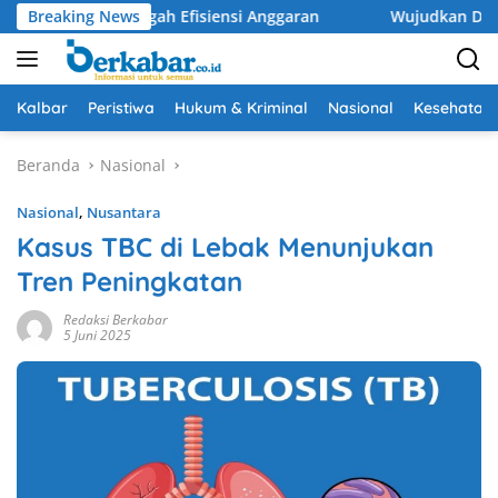
Langsung
an di Tengah Efisiensi Anggaran
Breaking News
Wujudkan Drainase Opti
ke
konten
Kalbar
Peristiwa
Hukum & Kriminal
Nasional
Kesehatan
Beranda
Nasional
Nasional
,
Nusantara
Kasus TBC di Lebak Menunjukan
Tren Peningkatan
Redaksi Berkabar
5 Juni 2025