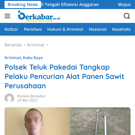
Langsung
atuan di Tengah Efisiensi Anggaran
Breaking News
Wujudkan Drainase 
ke
konten
Kalbar
Peristiwa
Hukum & Kriminal
Nasional
Kesehatan
Beranda
Kriminal
Kriminal
,
Kubu Raya
Polsek Teluk Pakedai Tangkap
Pelaku Pencurian Alat Panen Sawit
Perusahaan
Redaksi Berkabar
29 Mei 2025