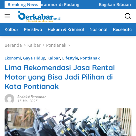
Langsung
Pelaku Curanmor di Padang
Breaking News
Bagikan Ribuan Bendera, Karo
ke
konten
Kalbar
Peristiwa
Hukum & Kriminal
Nasional
Kesehatan
Beranda
Kalbar
Pontianak
Ekonomi
,
Gaya Hidup
,
Kalbar
,
Lifestyle
,
Pontianak
Lima Rekomendasi Jasa Rental
Motor yang Bisa Jadi Pilihan di
Kota Pontianak
Redaksi Berkabar
15 Mei 2025