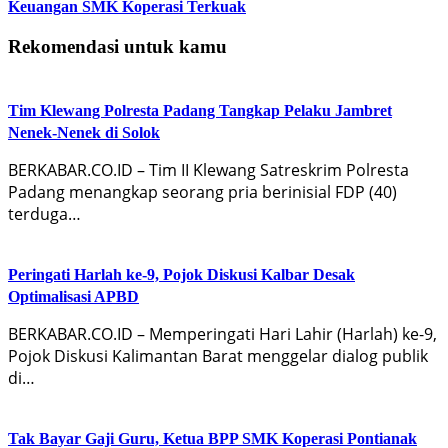
Keuangan SMK Koperasi Terkuak
Rekomendasi untuk kamu
Tim Klewang Polresta Padang Tangkap Pelaku Jambret
Nenek-Nenek di Solok
BERKABAR.CO.ID – Tim II Klewang Satreskrim Polresta
Padang menangkap seorang pria berinisial FDP (40)
terduga…
Peringati Harlah ke-9, Pojok Diskusi Kalbar Desak
Optimalisasi APBD
BERKABAR.CO.ID – Memperingati Hari Lahir (Harlah) ke-9,
Pojok Diskusi Kalimantan Barat menggelar dialog publik
di…
Tak Bayar Gaji Guru, Ketua BPP SMK Koperasi Pontianak