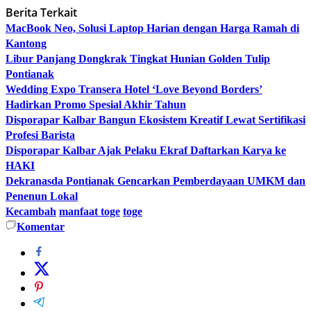
Berita Terkait
MacBook Neo, Solusi Laptop Harian dengan Harga Ramah di
Kantong
Libur Panjang Dongkrak Tingkat Hunian Golden Tulip
Pontianak
Wedding Expo Transera Hotel ‘Love Beyond Borders’
Hadirkan Promo Spesial Akhir Tahun
Disporapar Kalbar Bangun Ekosistem Kreatif Lewat Sertifikasi
Profesi Barista
Disporapar Kalbar Ajak Pelaku Ekraf Daftarkan Karya ke
HAKI
Dekranasda Pontianak Gencarkan Pemberdayaan UMKM dan
Penenun Lokal
Kecambah
manfaat toge
toge
Komentar