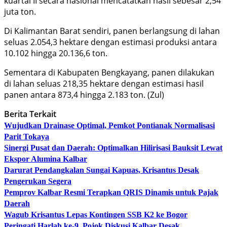
kuartal II secara nasional mencatatkan hasil sebesar 2,54
juta ton.
Di Kalimantan Barat sendiri, panen berlangsung di lahan
seluas 2.054,3 hektare dengan estimasi produksi antara
10.102 hingga 20.136,6 ton.
Sementara di Kabupaten Bengkayang, panen dilakukan
di lahan seluas 218,35 hektare dengan estimasi hasil
panen antara 873,4 hingga 2.183 ton. (Zul)
Berita Terkait
Wujudkan Drainase Optimal, Pemkot Pontianak Normalisasi
Parit Tokaya
Sinergi Pusat dan Daerah: Optimalkan Hilirisasi Bauksit Lewat
Ekspor Alumina Kalbar
Darurat Pendangkalan Sungai Kapuas, Krisantus Desak
Pengerukan Segera
Pemprov Kalbar Resmi Terapkan QRIS Dinamis untuk Pajak
Daerah
Wagub Krisantus Lepas Kontingen SSB K2 ke Bogor
Peringati Harlah ke-9, Pojok Diskusi Kalbar Desak