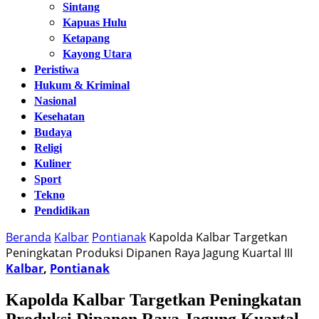
Sintang
Kapuas Hulu
Ketapang
Kayong Utara
Peristiwa
Hukum & Kriminal
Nasional
Kesehatan
Budaya
Religi
Kuliner
Sport
Tekno
Pendidikan
Beranda
Kalbar
Pontianak
Kapolda Kalbar Targetkan
Peningkatan Produksi Dipanen Raya Jagung Kuartal III
Kalbar
,
Pontianak
Kapolda Kalbar Targetkan Peningkatan
Produksi Dipanen Raya Jagung Kuartal