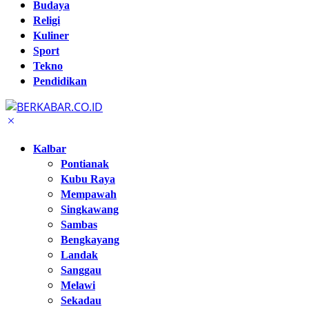
Budaya
Religi
Kuliner
Sport
Tekno
Pendidikan
Kalbar
Pontianak
Kubu Raya
Mempawah
Singkawang
Sambas
Bengkayang
Landak
Sanggau
Melawi
Sekadau