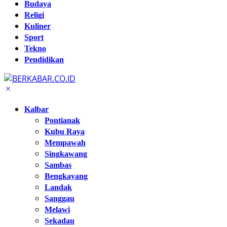
Budaya
Religi
Kuliner
Sport
Tekno
Pendidikan
Kalbar
Pontianak
Kubu Raya
Mempawah
Singkawang
Sambas
Bengkayang
Landak
Sanggau
Melawi
Sekadau