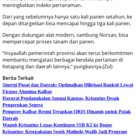
meningkatkan indeks pertanaman.
Dari yang sebelumnya hanya satu kali panen setahun, ke
depan ditargetkan bisa mencapai hingga tiga kali panen.
Dengan dukungan alat modern, sambung Norsan, bisa
mempercepat proses tanam dan panen.
“Insyaallah pemerintah provinsi akan terus berkomitmen
membantu mengatasi berbagai kendala pertanian di
Ketapang dan daerah lainnya,” pungkasnya.(Zul)
Berita Terkait
Sinergi Pusat dan Daerah: Optimalkan Hilirisasi Bauksit Lewat
Ekspor Alumina Kalbar
Darurat Pendangkalan Sungai Kapuas, Krisantus Desak
Pengerukan Segera
Pemprov Kalbar Resmi Terapkan QRIS Dinamis untuk Pajak
Daerah
Wagub Krisantus Lepas Kontingen SSB K2 ke Bogor
Krisantus: Kesepakatan Sosek Malindo Wajib Jadi Program