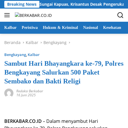
Langsung
 Pendangkalan Sungai Kapuas, Krisantus Desak Pengerukan Sege
Breaking News
ke
konten
Kalbar
Peristiwa
Hukum & Kriminal
Nasional
Kesehatan
Beranda
Kalbar
Bengkayang
Bengkayang
,
Kalbar
Sambut Hari Bhayangkara ke-79, Polres
Bengkayang Salurkan 500 Paket
Sembako dan Bakti Religi
Redaksi Berkabar
16 Juni 2025
BERKABAR.CO.ID
– Dalam menyambut Hari