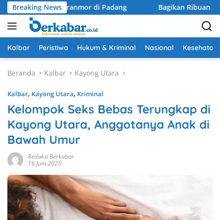
Langsung
elaku Curanmor di Padang
Breaking News
Bagikan Ribuan Bendera, Karol
ke
konten
Kalbar
Peristiwa
Hukum & Kriminal
Nasional
Kesehatan
Beranda
Kalbar
Kayong Utara
Kalbar
,
Kayong Utara
,
Kriminal
Kelompok Seks Bebas Terungkap di
Kayong Utara, Anggotanya Anak di
Bawah Umur
Redaksi Berkabar
16 Juni 2025