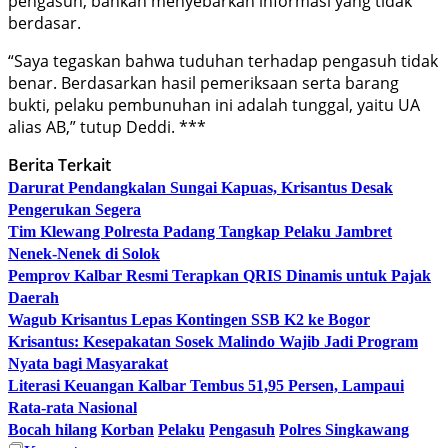
pengasuh, bahkan menyebarkan informasi yang tidak
berdasar.
“Saya tegaskan bahwa tuduhan terhadap pengasuh tidak
benar. Berdasarkan hasil pemeriksaan serta barang
bukti, pelaku pembunuhan ini adalah tunggal, yaitu UA
alias AB,” tutup Deddi. ***
Berita Terkait
Darurat Pendangkalan Sungai Kapuas, Krisantus Desak
Pengerukan Segera
Tim Klewang Polresta Padang Tangkap Pelaku Jambret
Nenek-Nenek di Solok
Pemprov Kalbar Resmi Terapkan QRIS Dinamis untuk Pajak
Daerah
Wagub Krisantus Lepas Kontingen SSB K2 ke Bogor
Krisantus: Kesepakatan Sosek Malindo Wajib Jadi Program
Nyata bagi Masyarakat
Literasi Keuangan Kalbar Tembus 51,95 Persen, Lampaui
Rata-rata Nasional
Bocah hilang
Korban
Pelaku
Pengasuh
Polres Singkawang