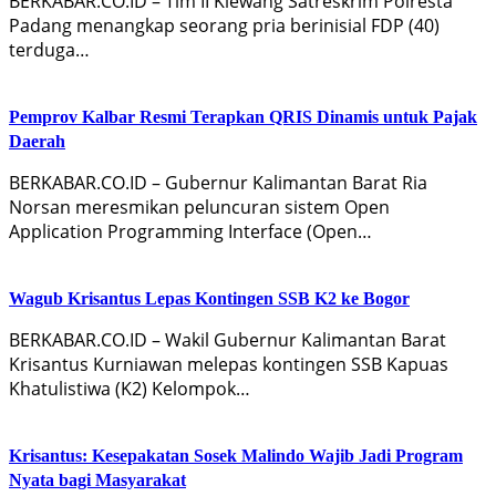
BERKABAR.CO.ID – Tim II Klewang Satreskrim Polresta
Padang menangkap seorang pria berinisial FDP (40)
terduga…
Pemprov Kalbar Resmi Terapkan QRIS Dinamis untuk Pajak
Daerah
BERKABAR.CO.ID – Gubernur Kalimantan Barat Ria
Norsan meresmikan peluncuran sistem Open
Application Programming Interface (Open…
Wagub Krisantus Lepas Kontingen SSB K2 ke Bogor
BERKABAR.CO.ID – Wakil Gubernur Kalimantan Barat
Krisantus Kurniawan melepas kontingen SSB Kapuas
Khatulistiwa (K2) Kelompok…
Krisantus: Kesepakatan Sosek Malindo Wajib Jadi Program
Nyata bagi Masyarakat