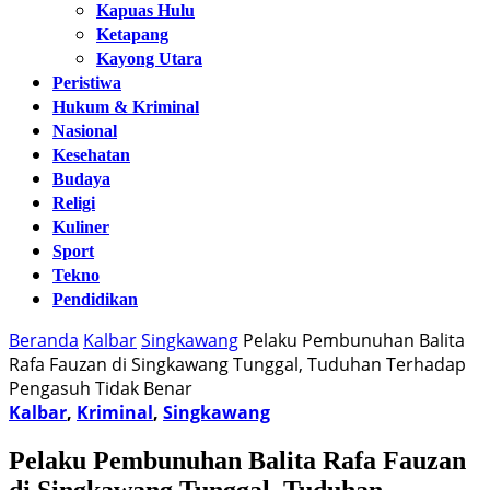
Kapuas Hulu
Ketapang
Kayong Utara
Peristiwa
Hukum & Kriminal
Nasional
Kesehatan
Budaya
Religi
Kuliner
Sport
Tekno
Pendidikan
Beranda
Kalbar
Singkawang
Pelaku Pembunuhan Balita
Rafa Fauzan di Singkawang Tunggal, Tuduhan Terhadap
Pengasuh Tidak Benar
Kalbar
,
Kriminal
,
Singkawang
Pelaku Pembunuhan Balita Rafa Fauzan
di Singkawang Tunggal, Tuduhan