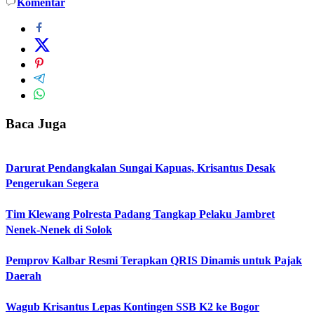
Komentar
Baca Juga
Darurat Pendangkalan Sungai Kapuas, Krisantus Desak
Pengerukan Segera
Tim Klewang Polresta Padang Tangkap Pelaku Jambret
Nenek-Nenek di Solok
Pemprov Kalbar Resmi Terapkan QRIS Dinamis untuk Pajak
Daerah
Wagub Krisantus Lepas Kontingen SSB K2 ke Bogor