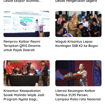
Lewat Ekspor Alumina
Desak Pengerukan Segera
Kalbar
Pemprov Kalbar Resmi
Wagub Krisantus Lepas
Terapkan QRIS Dinamis
Kontingen SSB K2 ke Bogor
untuk Pajak Daerah
Krisantus: Kesepakatan
Literasi Keuangan Kalbar
Sosek Malindo Wajib Jadi
Tembus 51,95 Persen,
Program Nyata bagi
Lampaui Rata-rata Nasional
Masyarakat