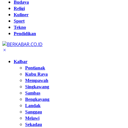
Budaya
Religi
Kuliner
Sport
Tekno
Pendidikan
Kalbar
Pontianak
Kubu Raya
Mempawah
Singkawang
Sambas
Bengkayang
Landak
Sanggau
Melawi
Sekadau