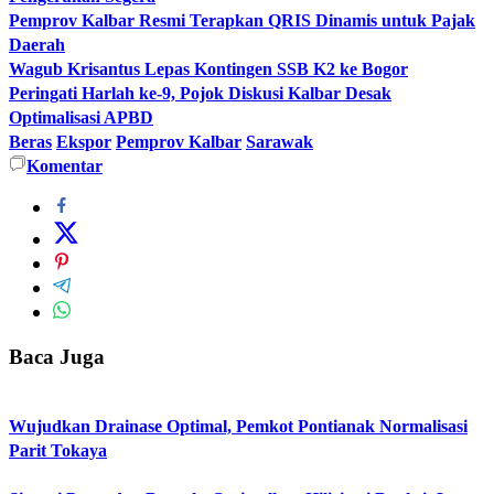
Pemprov Kalbar Resmi Terapkan QRIS Dinamis untuk Pajak
Daerah
Wagub Krisantus Lepas Kontingen SSB K2 ke Bogor
Peringati Harlah ke-9, Pojok Diskusi Kalbar Desak
Optimalisasi APBD
Beras
Ekspor
Pemprov Kalbar
Sarawak
Komentar
Baca Juga
Wujudkan Drainase Optimal, Pemkot Pontianak Normalisasi
Parit Tokaya