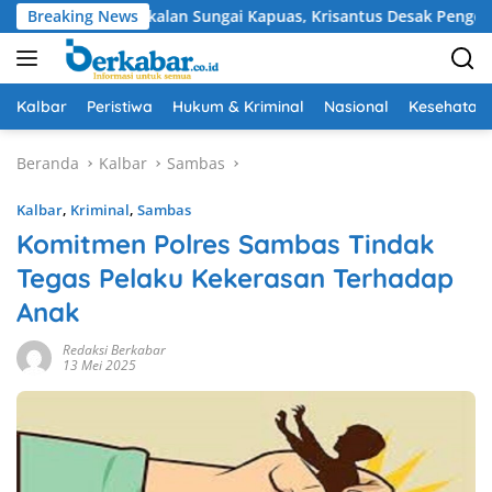
Langsung
 Pendangkalan Sungai Kapuas, Krisantus Desak Pengerukan Seger
Breaking News
ke
konten
Kalbar
Peristiwa
Hukum & Kriminal
Nasional
Kesehatan
Beranda
Kalbar
Sambas
Kalbar
,
Kriminal
,
Sambas
Komitmen Polres Sambas Tindak
Tegas Pelaku Kekerasan Terhadap
Anak
Redaksi Berkabar
13 Mei 2025